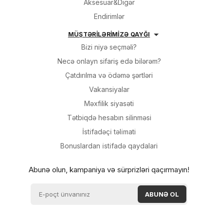
Aksesuar&Digər
Endirimlər
MÜŞTƏRİLƏRİMİZƏ QAYĞI
Bizi niyə seçməli?
Necə onlayn sifariş edə bilərəm?
Çatdırılma və ödəmə şərtləri
Vakansiyalar
Məxfilik siyasəti
Tətbiqdə hesabın silinməsi
İsti̇fadəçi̇ təli̇mati
Bonuslardan i̇sti̇fadə qaydalari
Abunə olun, kampaniya və sürprizləri qaçırmayın!