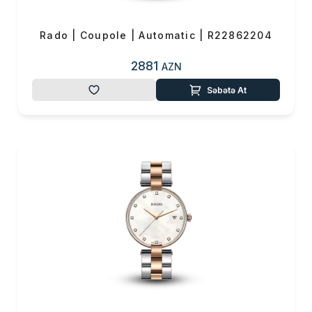
Rado | Coupole | Automatic | R22862204
2881
AZN
Səbətə At