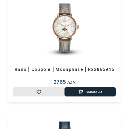
Rado | Coupole | Moonphase | R22885945
2765
AZN
Səbətə At