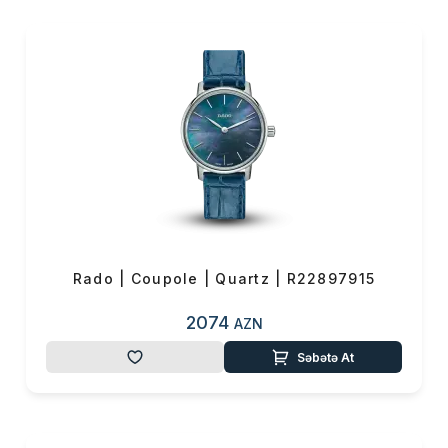
Rado | Coupole | Quartz | R22897915
2074
AZN
Səbətə At