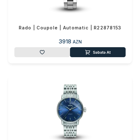
0 ₼
Məhsul toplam
(0)
Endirim
0 ₼
Çatdırılma
0 ₼
Rado | Coupole | Automatic | R22878153
3918
AZN
OK
Yekun məbləğ
0 ₼
Səbətə At
Sifarişi rəsmiləşdir
Alış-verişə davam et