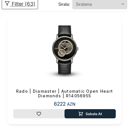
Filter (63)
Sırala:
sənayəsində lider pozisiya
tutmuşdur. Mükafatlı bir
dizayner, bir çox prestijli
beynəlxalq mükafata layiq
görülən və günümüzdə saat
sənayesinin ən vizyoner
dizayneri sayılan Rado, həmişə
standartlar quran və səviyyəni
yüksəldən bir lider olmuşdur.
Rado | Diamaster | Automatic Open Heart
Diamonds | R14056955
6222
AZN
Səbətə At