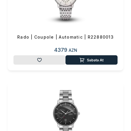
Rado | Coupole | Automatic | R22880013
4379
AZN
Səbətə At
Məhsul(lar) səbətə əlavə edildi
Sifarişin detalları