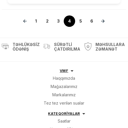
1
2
3
4
5
6
TƏHLÜKƏSIZ
SÜRƏTLI
MƏHSULLARA
ÖDƏNIŞ
ÇATDIRILMA
ZƏMANƏT
VMF
Haqqımızda
Mağazalarımız
Markalarımız
Tez tez verilən sualar
KATEQORİYALAR
Saatlar