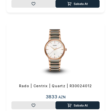
Səbətə At
Rado | Centrix | Quartz | R30024012
3833
AZN
Səbətə At