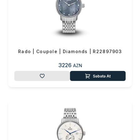
Rado | Coupole | Diamonds | R22897903
3226
AZN
Səbətə At