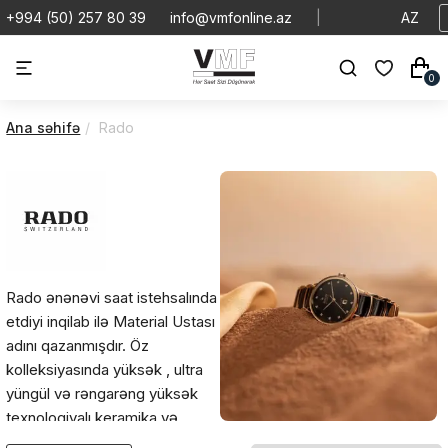
+994 (50) 257 80 39
info@vmfonline.az
|
AZ
0
Ana səhifə
Rado
Rado ənənəvi saat istehsalında
etdiyi inqilab ilə Material Ustası
adını qazanmışdır. Öz
kolleksiyasında yüksək , ultra
yüngül və rəngarəng yüksək
texnologiyalı keramika və
Ceramos təqdim edərək saat