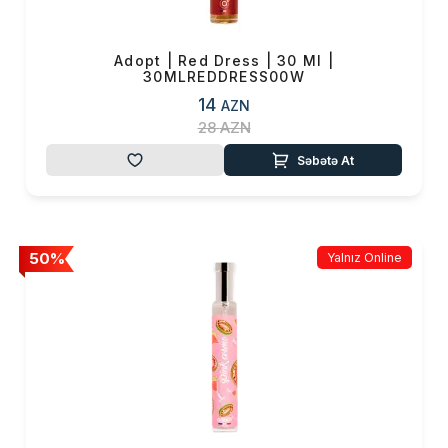
Adopt | Red Dress | 30 Ml |
30MLREDDRESS00W
14
AZN
28
AZN
Səbətə At
50%
Yalnız Online