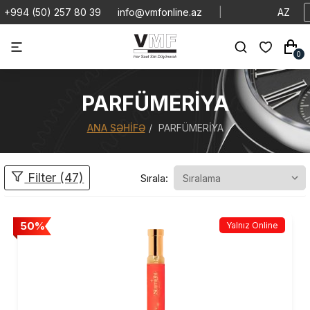
+994 (50) 257 80 39
info@vmfonline.az
|
AZ
0
PARFÜMERIYA
ANA SƏHIFƏ
PARFÜMERIYA
Filter (47)
Sırala:
50%
Yalnız Online