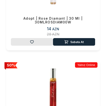
Adopt | Rose Diamant | 30 Ml |
30MLROSDIAM00W
14
AZN
28
AZN
Səbətə At
50%
Yalnız Online