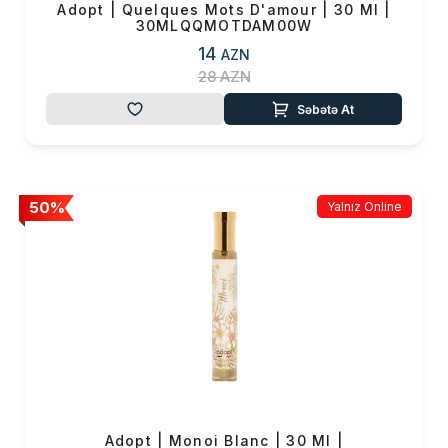
Adopt | Quelques Mots D'amour | 30 Ml |
0 ₼
30MLQQMOTDAM00W
Məhsul toplam
(0)
14
AZN
Endirim
0 ₼
28
AZN
Səbətə At
Çatdırılma
0 ₼
OK
Yekun məbləğ
0 ₼
50%
Yalnız Online
Sifarişi rəsmiləşdir
Alış-verişə davam et
Adopt | Monoi Blanc | 30 Ml |