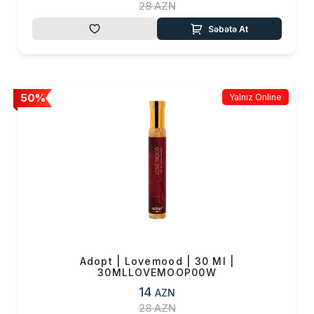
28
AZN
Səbətə At
50%
Yalnız Online
Adopt | Lovemood | 30 Ml |
30MLLOVEMOOP00W
14
AZN
28
AZN