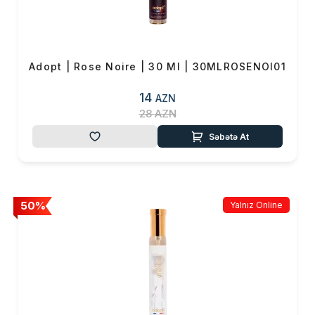
Adopt | Rose Noire | 30 Ml | 30MLROSENOI01
14
AZN
28
AZN
Səbətə At
50%
Yalnız Online