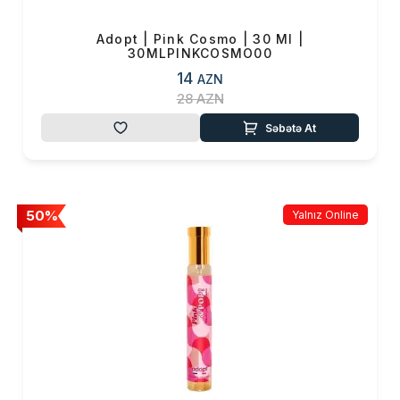
Adopt | Pink Cosmo | 30 Ml |
30MLPINKCOSMO00
14
AZN
28
AZN
Səbətə At
50%
Yalnız Online