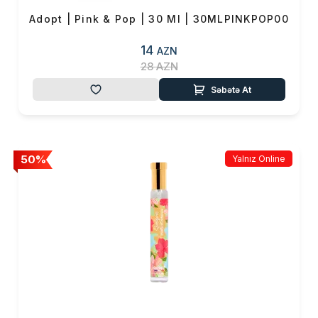
Adopt | Pink & Pop | 30 Ml | 30MLPINKPOP00
14
AZN
28
AZN
Səbətə At
50%
Yalnız Online
Məhsul(lar) səbətə əlavə edildi
Sifarişin detalları