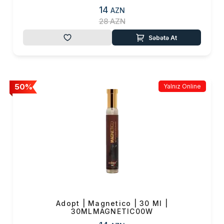
14
AZN
28
AZN
Səbətə At
50%
Yalnız Online
Adopt | Magnetico | 30 Ml |
30MLMAGNETIC00W