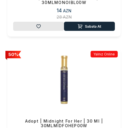
30MLMONOIBL00W
14
AZN
28
AZN
Səbətə At
50%
Yalnız Online
Adopt | Midnight For Her | 30 Ml |
30MLMIDFOHEP00W