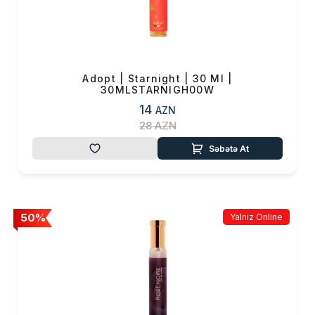
Adopt | Starnight | 30 Ml |
30MLSTARNIGH00W
14
AZN
28
AZN
Səbətə At
50%
Yalnız Online