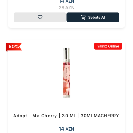
14
AZN
28
AZN
Səbətə At
50%
Yalnız Online
Adopt | Ma Cherry | 30 Ml | 30MLMACHERRY
14
AZN