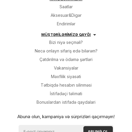
Saatlar
Aksesuar&Digər
Endirimlər
MÜŞTƏRİLƏRİMİZƏ QAYĞI
Bizi niyə seçməli?
Necə onlayn sifariş edə bilərəm?
Çatdırılma və ödəmə şərtləri
Vakansiyalar
Məxfilik siyasəti
Tətbiqdə hesabın silinməsi
İsti̇fadəçi̇ təli̇mati
Bonuslardan i̇sti̇fadə qaydalari
Abunə olun, kampaniya və sürprizləri qaçırmayın!