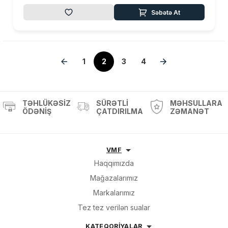
Səbətə At
1
2
3
4
TƏHLÜKƏSIZ
SÜRƏTLI
MƏHSULLARA
ÖDƏNIŞ
ÇATDIRILMA
ZƏMANƏT
VMF
Haqqımızda
Mağazalarımız
Markalarımız
Tez tez verilən sualar
KATEQORİYALAR