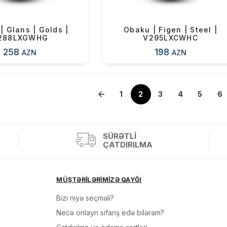
| Glans | Golds |
Obaku | Figen | Steel |
288LXGWHG
V295LXCWHC
258
198
AZN
AZN
1
2
3
4
5
6
SÜRƏTLI
ÇATDIRILMA
MÜŞTƏRİLƏRİMİZƏ QAYĞI
Bizi niyə seçməli?
Necə onlayn sifariş edə bilərəm?