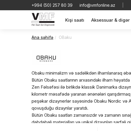
+994 (50) 257 80 39
info@vmfonline.az
|
Kişi saatı
Aksessuar & digər
Ana səhifə
OBaku
Obaku minimalizm və sadəlikdən ilhamlanaraq əbədi 
Bütün Obaku saatlarının arxasındakı ilham həyatd
Zen Fəlsəfəsi ilə birlikdə klassik Danimarka dizay
kilometr məsafədə yaranan ənənələri qarışdırmaq ç
peşəkar dizaynerlər sayəsində Obaku Nordic və As
qovuşduğu dizaynlar yaratdı.
Bütün Obaku saatları zamansızdır və zamanın sın
dəbdəbəli materialları və unikal dizaynları sərfəli qi