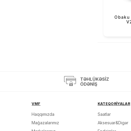
OBaku (68)
Versus (2)
Obaku 
V
Mazzucato (3)
Casio Exclusive (4)
«
»
TƏHLÜKƏSIZ
ÖDƏNIŞ
VMF
KATEQORİYALAR
Haqqımızda
Saatlar
Mağazalarımız
Aksesuar&Digər