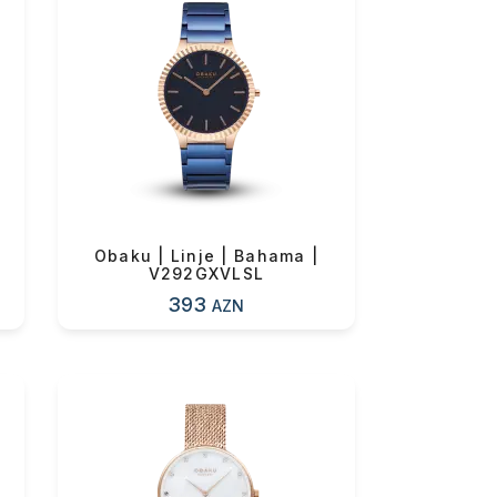
Obaku | Linje | Bahama |
V292GXVLSL
393
AZN
0 ₼
0 ₼
0 ₼