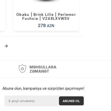
Obaku | Brink Lille | Perlemor
Fuchsia | V248LXVWSV
278
AZN
MƏHSULLARA
ZƏMANƏT
Abunə olun, kampaniya və sürprizləri qaçırmayın!