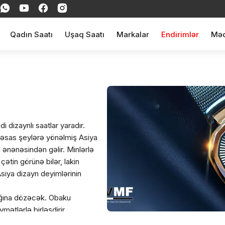
Qadın Saatı
Uşaq Saatı
Markalar
Endirimlər
Məq
dizaynlı saatlar yaradır.
a əsas şeylərə yönəlmiş Asiya
n ənənəsindən gəlir. Minlərlə
ətin görünə bilər, lakin
iya dizayn deyimlərinin
ağına dözəcək. Obaku
ymətlərlə birləşdirir.