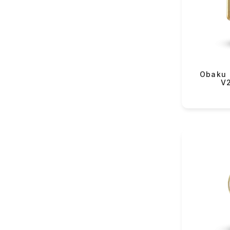
VMF Rover (82)
Yeku
VMF Elli (54)
Lorus (150)
Casio (432)
Longines (121)
Obaku |
V
Rado (62)
Tissot (128)
Hamilton (37)
Certina (82)
Balmain (43)
Swatch (359)
Flik-Flak (85)
The Electricianz (10)