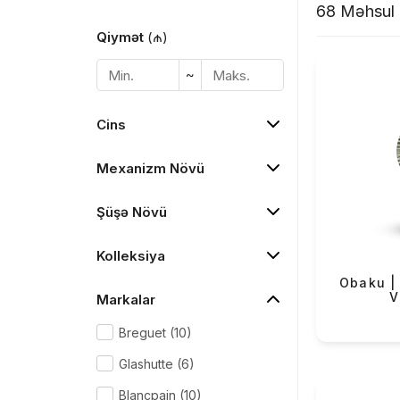
68 Məhsul
Qiymət
(₼)
~
Cins
Mexanizm Növü
Şüşə Növü
Kolleksiya
Obaku | 
V
Markalar
Breguet (10)
Glashutte (6)
Blancpain (10)