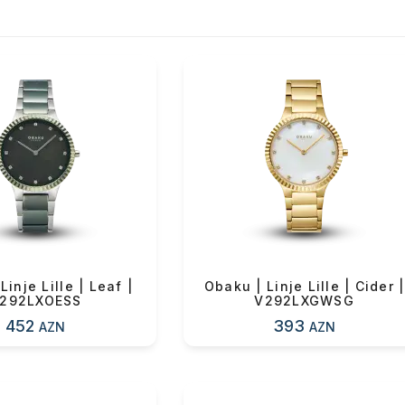
Linje Lille | Leaf |
Obaku | Linje Lille | Cider |
292LXOESS
V292LXGWSG
452
393
AZN
AZN