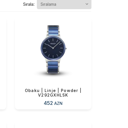
Sırala:
Obaku | Linje | Powder |
V292GXHLSK
452
AZN