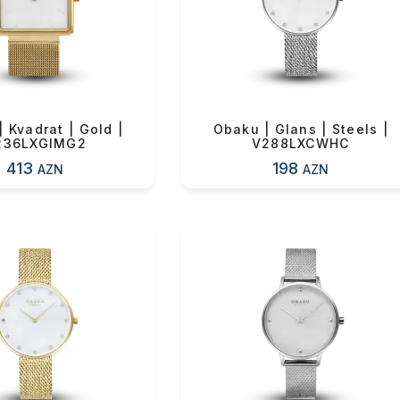
n məbləğ
Sifarişi rəsmiləşdir
Alış-verişə davam et
 Kvadrat | Gold |
Obaku | Glans | Steels |
236LXGIMG2
V288LXCWHC
413
198
AZN
AZN