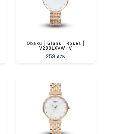
0 ₼
Obaku | Glans | Roses |
V288LXVWHV
258
AZN