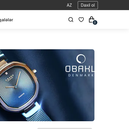
AZ
Daxil ol
alələr
0