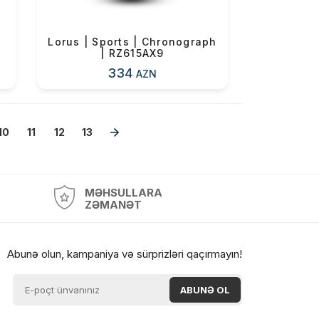
Lorus | Sports | Chronograph
| RZ615AX9
334
AZN
10
11
12
13
MƏHSULLARA
ZƏMANƏT
Abunə olun, kampaniya və sürprizləri qaçırmayın!