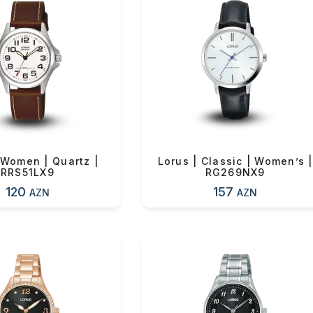
ul(lar) səbətə əlavə edildi
arişin detalları
 Women | Quartz |
Lorus | Classic | Women’s |
RRS51LX9
RG269NX9
120
157
AZN
AZN
sul toplam
(0)
irim
dırılma
OK