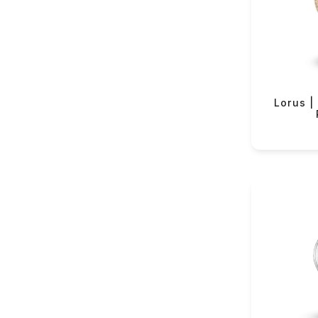
VMF Rover (82)
Yeku
VMF Elli (54)
Lorus (152)
Casio (342)
Longines (122)
Lorus |
Rado (63)
Tissot (131)
Hamilton (38)
Certina (84)
Balmain (43)
Swatch (365)
Flik-Flak (85)
The Electricianz (11)