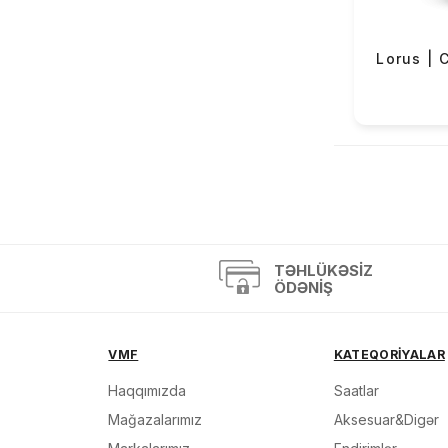
OBaku (68)
Versus (2)
Lorus | 
Mazzucato (4)
Casio Exclusive (4)
«
TƏHLÜKƏSIZ
ÖDƏNIŞ
VMF
KATEQORİYALAR
Haqqımızda
Saatlar
Mağazalarımız
Aksesuar&Digər