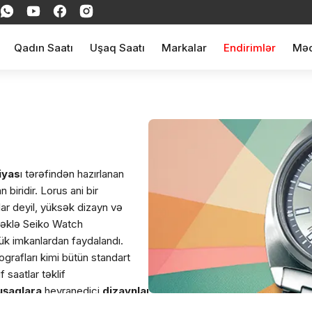
Qadın Saatı
Uşaq Saatı
Markalar
Endirimlər
Məq
iyas
ı tərəfindən hazırlanan
 biridir. Lorus ani bir
ar deyil, yüksək dizayn və
tməklə Seiko Watch
ük imkanlardan faydalandı.
ografları kimi bütün standart
 saatlar təklif
uşaqlara
heyranedici
dizaynlar
,
əla
.