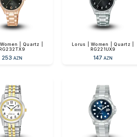
n məbləğ
Sifarişi rəsmiləşdir
Alış-verişə davam et
 Women | Quartz |
Lorus | Women | Quartz |
RG232TX9
RG221UX9
253
147
AZN
AZN