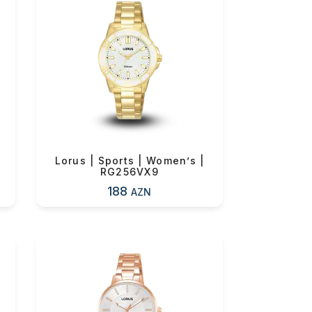
Lorus | Sports | Women’s |
RG256VX9
188
AZN
0 ₼
0 ₼
0 ₼