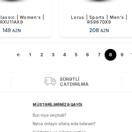
Classic | Women’s |
Lorus | Sports | Men’s |
RXU11AX9
RS967DX9
149
208
AZN
AZN
1
»
2
3
4
5
6
7
8
9
SÜRƏTLI
ÇATDIRILMA
MÜŞTƏRİLƏRİMİZƏ QAYĞI
Bizi niyə seçməli?
Necə onlayn sifariş edə bilərəm?