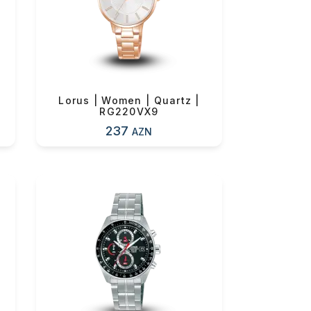
0 ₼
Lorus | Women | Quartz |
RG220VX9
237
AZN