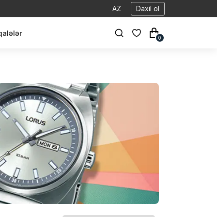
AZ
Daxil ol
alələr
0