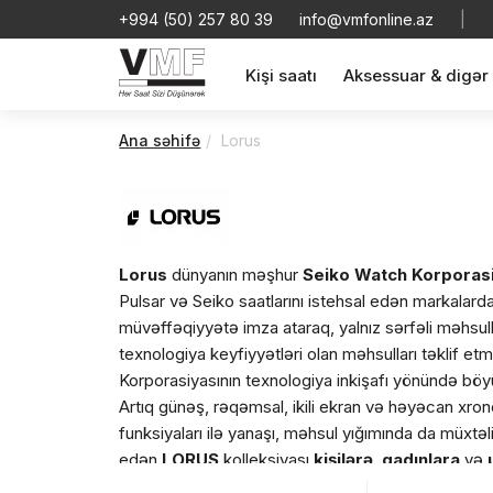
+994 (50) 257 80 39
info@vmfonline.az
|
Kişi saatı
Aksessuar & digər
Ana səhifə
Lorus
Lorus
dünyanın məşhur
Seiko Watch Korporas
Pulsar və Seiko saatlarını istehsal edən markalardan
müvəffəqiyyətə imza ataraq, yalnız sərfəli məhsull
texnologiya keyfiyyətləri olan məhsulları təklif e
Korporasiyasının texnologiya inkişafı yönündə böy
Artıq günəş, rəqəmsal, ikili ekran və həyəcan xron
funksiyaları ilə yanaşı, məhsul yığımında da müxtəlif
edən
LORUS
kolleksiyası
kişilərə
,
qadınlara
və
keyfiyyət
və
əlamətdar dəyər
təklif etməkdədir