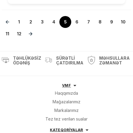
1
2
3
4
5
6
7
8
9
10
11
12
TƏHLÜKƏSIZ
SÜRƏTLI
MƏHSULLARA
ÖDƏNIŞ
ÇATDIRILMA
ZƏMANƏT
VMF
Haqqımızda
Mağazalarımız
Markalarımız
Tez tez verilən sualar
KATEQORİYALAR