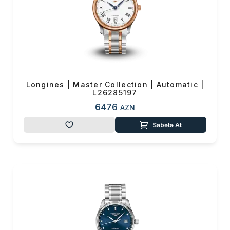
Longines | Master Collection | Automatic |
L26285197
6476
AZN
Səbətə At