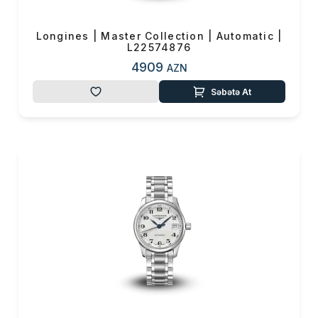
Longines | Master Collection | Automatic |
L22574876
4909
AZN
Səbətə At