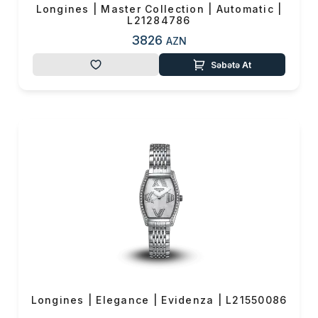
Longines | Master Collection | Automatic |
L21284786
3826
AZN
Səbətə At
Longines | Elegance | Evidenza | L21550086