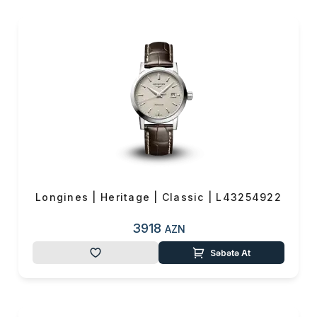
zamanda tərcihi ənənəvi bir
dizayndan yana olan qadınlara
özəl istehsal edilmiş DolceVita
və PrimaLuna koleksiyaları ilə
də diqqətləri çəkir. 2009-cu
ildə təqdim edilən kolleksiya,
dizaynları ilə göstərişli saatları
sevən qadınların zövqünə xitab
edir. Longines markasının əsas
hədəfi istər kordon, istərsə də
daxili dizaynında taxılan digər
Longines | Heritage | Classic | L43254922
aksesuarlar ilə ahəng
qurmasıdır.
3918
AZN
Ənənəvi və aristokrat
Səbətə At
dizaynlardan vaz keçməyən
şəxslərin zövqünə təqdim
edilən Longines saat markası
1997-ci ildən Azərbaycanın ilk