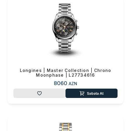
Saat Distribiyutor Şirkəti
olan
VMF
Şirkətində
keyfiyyəti və
güvəncəsi ilə təqdim
edilmişdir. Mal çeşidliliyinin çox
olması kolleksiyalar arasında
seçim etməyi asanlaşdıraraq,
rəng və dizayn, həmçinin digər
aksesuarları ilə asanlıqla
uyğunlaşdırmaq məqsədi ilə
Longines | Master Collection | Chrono
istehsal edilmiş Longines saat
Moonphase | L27734616
modelləri, eyni zamanda
8060
AZN
ənənəvi, şık və zərif dizaynları
Səbətə At
ilə brendin seçgin cizgisini
yansıdaraq, bu brendi
sevənlərin geyim tərzini
tamamlayır.
www.vmf.az
saytından
online