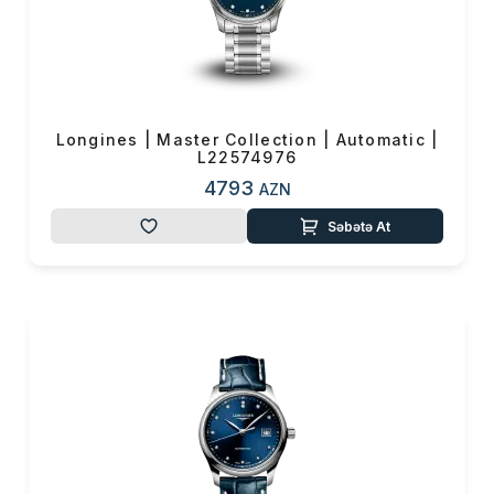
Longines | Master Collection | Automatic |
L22574976
4793
AZN
Səbətə At
Məhsul(lar) səbətə əlavə edildi
Sifarişin detalları