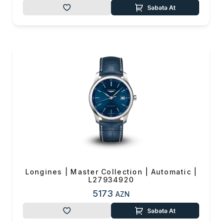
Səbətə At
Longines | Master Collection | Automatic |
L27934920
5173
AZN
Səbətə At