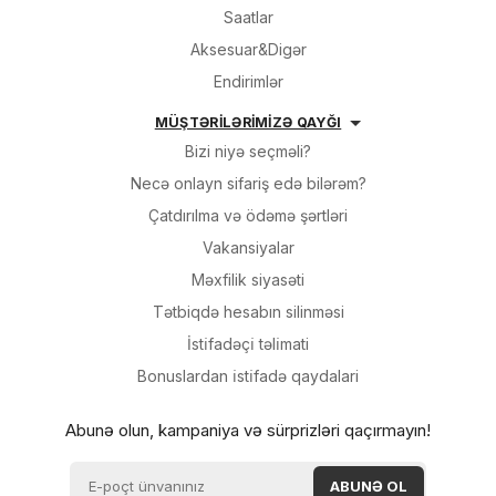
Saatlar
Aksesuar&Digər
Endirimlər
MÜŞTƏRİLƏRİMİZƏ QAYĞI
Bizi niyə seçməli?
Necə onlayn sifariş edə bilərəm?
Çatdırılma və ödəmə şərtləri
Vakansiyalar
Məxfilik siyasəti
Tətbiqdə hesabın silinməsi
İsti̇fadəçi̇ təli̇mati
Bonuslardan i̇sti̇fadə qaydalari
Abunə olun, kampaniya və sürprizləri qaçırmayın!