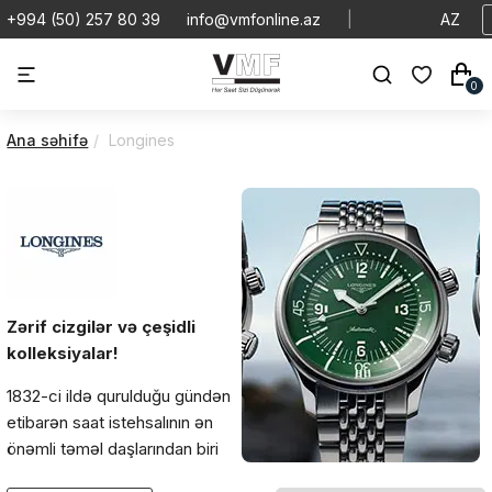
+994 (50) 257 80 39
info@vmfonline.az
|
AZ
0
Ana səhifə
Longines
Zərif cizgilər və çeşidli
kolleksiyalar!
1832-ci ildə qurulduğu gündən
etibarən saat istehsalının ən
önəmli təməl daşlarından biri
olan
Longines
saat markası,