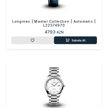
0 ₼
Məhsul toplam
(0)
Endirim
0 ₼
Longines | Master Collection | Automatic |
L22574970
Çatdırılma
0 ₼
4793
AZN
OK
Səbətə At
Yekun məbləğ
0 ₼
Sifarişi rəsmiləşdir
Alış-verişə davam et