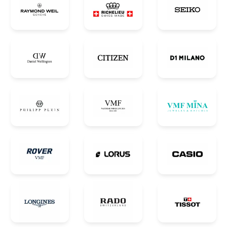
Sifarişin detalları
0 ₼
Məhsul toplam
(0)
Endirim
0 ₼
Çatdırılma
0 ₼
OK
Yekun məbləğ
0 ₼
Sifarişi rəsmiləşdir
Alış-verişə davam et