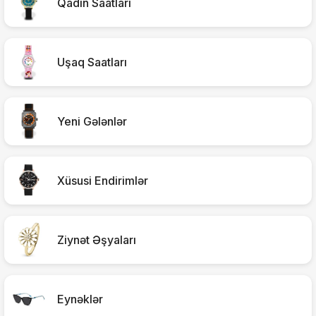
Qadın Saatları
Uşaq Saatları
Yeni Gələnlər
Xüsusi Endirimlər
Ziynət Əşyaları
Eynəklər