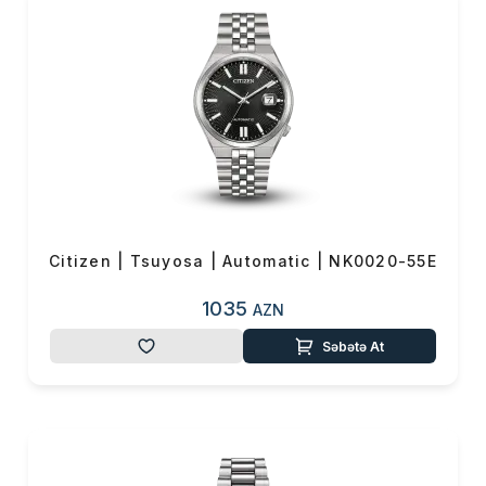
və GPS texnologiyalı modellər
özlərini dünyanın müxtəlif
yerlərində yerləşən atom
saatlarına sinxronlaşdıraraq
saniyə sapmaları olmadan
mükəmməl vaxt göstərir.
Xüsusilə çox səyahət edənlər
üçün idealdır — saat avtomatik
olaraq müvafiq zaman
zonasına keçir.
Citizen | Tsuyosa | Automatic | NK0020-55E
🔹 Super Titanium™ –
1035
AZN
avanqard material
Səbətə At
Citizen-in başqa bir mühüm
yeniliyi isə özünəməxsus
Super Titanium™
materialıdır.
Bu material adi titandan daha
yüngül, daha davamlı və