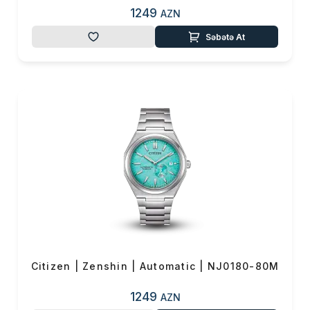
1249
AZN
Səbətə At
Citizen | Zenshin | Automatic | NJ0180-80M
1249
AZN