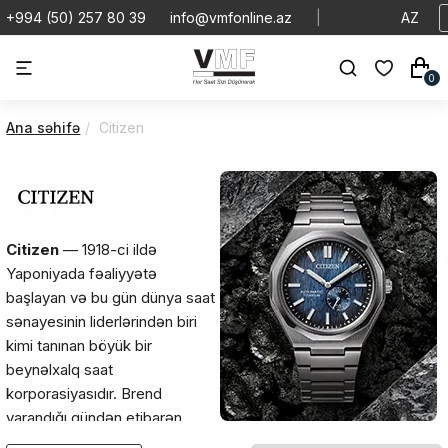
+994 (50) 257 80 39
info@vmfonline.az
|
AZ
0
Ana səhifə
Citizen
Citizen
— 1918-ci ildə
Yaponiyada fəaliyyətə
başlayan və bu gün dünya saat
sənayesinin liderlərindən biri
kimi tanınan böyük bir
beynəlxalq saat
korporasiyasıdır. Brend
yarandığı gündən etibarən
texnoloji yenilikləri, yüksək