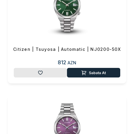
Citizen | Tsuyosa | Automatic | NJ0200-50X
812
AZN
Səbətə At