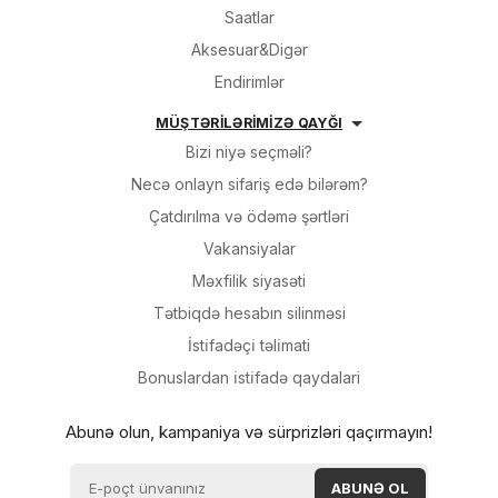
Saatlar
Aksesuar&Digər
Endirimlər
MÜŞTƏRİLƏRİMİZƏ QAYĞI
Bizi niyə seçməli?
Necə onlayn sifariş edə bilərəm?
Çatdırılma və ödəmə şərtləri
Vakansiyalar
Məxfilik siyasəti
Tətbiqdə hesabın silinməsi
İsti̇fadəçi̇ təli̇mati
Bonuslardan i̇sti̇fadə qaydalari
Abunə olun, kampaniya və sürprizləri qaçırmayın!