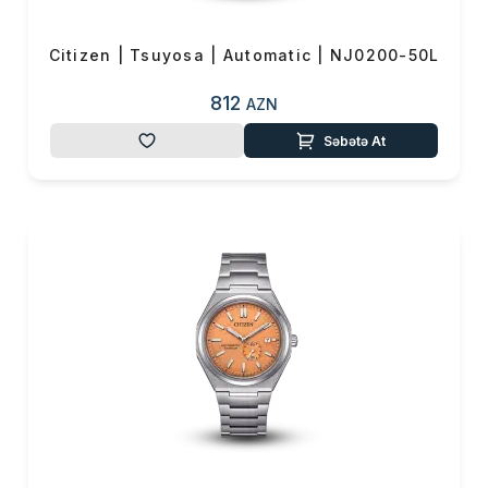
Citizen | Tsuyosa | Automatic | NJ0200-50L
812
AZN
Səbətə At