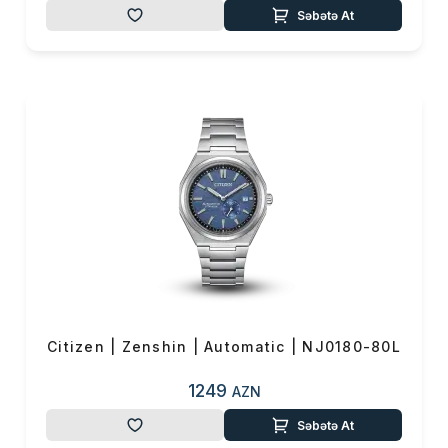
Səbətə At
Citizen | Zenshin | Automatic | NJ0180-80L
1249
AZN
Səbətə At