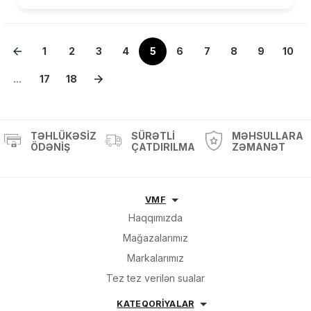
1
2
3
4
5
6
7
8
9
10
...
17
18
TƏHLÜKƏSIZ
SÜRƏTLI
MƏHSULLARA
ÖDƏNIŞ
ÇATDIRILMA
ZƏMANƏT
VMF
Haqqımızda
Mağazalarımız
Markalarımız
Tez tez verilən sualar
KATEQORİYALAR