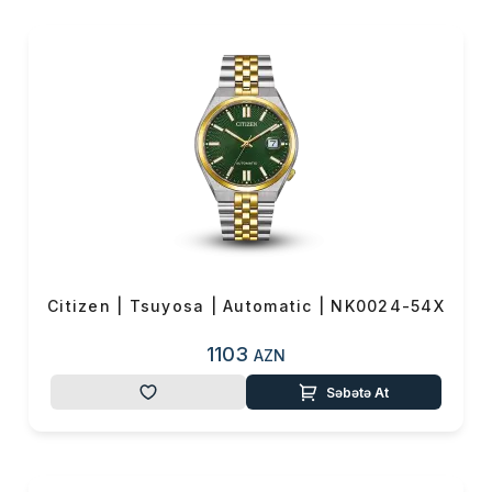
məşhur nailiyyətlərindən biridir.
Bu texnologiya sayəsində
saatlar həm günəş işığından,
həm də istənilən süni işıq
mənbəyindən enerji alaraq
işləyir. Batareya dəyişdirməyə
ehtiyac olmadığı üçün Eco-
Drive həm rahatlıq, həm də
ekoloji baxımdan böyük
üstünlük yaradır. Bir çox Eco-
Drive modelləri tam enerji ilə
Citizen | Tsuyosa | Automatic | NK0024-54X
bir neçə ay qaranlıqda belə
işləmə qabiliyyətinə sahibdir.
1103
AZN
🔹 Radio-Controlled və GPS
Səbətə At
sinxronizasiya
Citizen dəqiqlikdə həmişə ön
sırada olub. Radio-Controlled