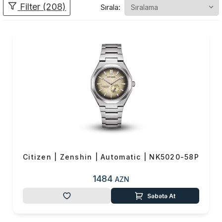
Filter (208)
Sırala:
dəqiqliyi və misilsiz keyfiyyəti
ilə fərqlənir. Citizen-in əsas
məqsədi insanlara yalnız vaxtı
göstərən bir saat təqdim
etmək deyil, həm də onların
həyat tərzinə uyğunlaşan,
praktik, dayanıqlı və estetik
baxımdan güclü məhsullar
yaratmaqdır.
Citizen uzun illərdir ki, saat
Citizen | Zenshin | Automatic | NK5020-58P
sənayesində çoxsaylı
yeniliklərə imza atıb:
1484
AZN
🔹 Eco-Drive texnologiyası
Səbətə At
– enerji gələcəyidir
Eco-Drive Citizen-in ən