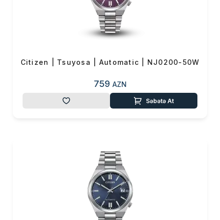
Citizen | Tsuyosa | Automatic | NJ0200-50W
759
AZN
Səbətə At
Məhsul(lar) səbətə əlavə edildi
Sifarişin detalları