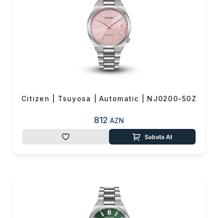
cızılmaya daha çox davamlıdır.
Xüsusi “Duratect" örtüyü
sayəsində saat illərlə yeni kimi
görünür.
Citizen | Tsuyosa | Automatic | NJ0200-50Z
812
AZN
Səbətə At