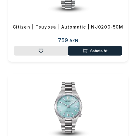
0 ₼
Məhsul toplam
(0)
Endirim
0 ₼
Citizen | Tsuyosa | Automatic | NJ0200-50M
Çatdırılma
0 ₼
759
AZN
OK
Səbətə At
Yekun məbləğ
0 ₼
Sifarişi rəsmiləşdir
Alış-verişə davam et