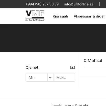
+994 (50) 257 80 39
info@vmfonline.az
|
Kişi saatı
Aksessuar & digər
0 Məhsul
Məhs
Qiymət
(₼)
~
«
»
Sif