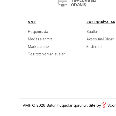
TƏHLÜKƏSIZ
Məh
ÖDƏNIŞ
End
VMF
KATEQORİYALAR
Çat
Haqqımızda
Saatlar
Mağazalarımız
Aksesuar&Digər
Yeku
Markalarımız
Endirimlər
Tez tez verilən sualar
VMF © 2026 Bütün hüquqlar qorunur.
Site by
Scor