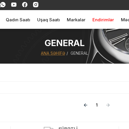
Qadın Saatı
Uşaq Saatı
Markalar
Endirimlər
Məq
GENERAL
ANA SƏHIFƏ
GENERAL
ul(lar) səbətə əlavə edildi
1
arişin detalları
SÜRƏTLI