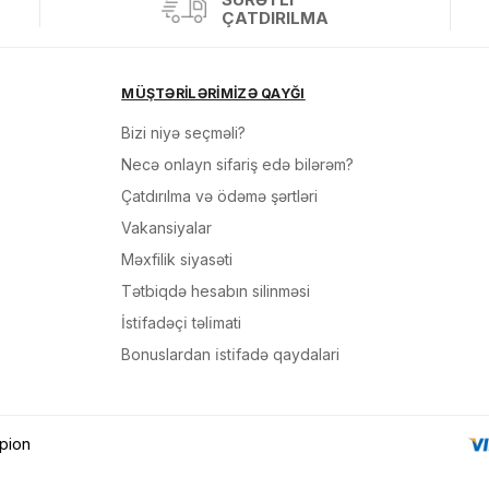
sul toplam
(0)
ÇATDIRILMA
irim
MÜŞTƏRİLƏRİMİZƏ QAYĞI
dırılma
Bizi niyə seçməli?
Necə onlayn sifariş edə bilərəm?
OK
n məbləğ
Çatdırılma və ödəmə şərtləri
Vakansiyalar
Sifarişi rəsmiləşdir
Məxfilik siyasəti
Tətbiqdə hesabın silinməsi
Alış-verişə davam et
İsti̇fadəçi̇ təli̇mati
Bonuslardan i̇sti̇fadə qaydalari
pion