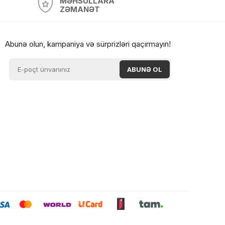
MƏHSULLARA
0 ₼
ZƏMANƏT
0 ₼
Abunə olun, kampaniya və sürprizləri qaçırmayın!
0 ₼
0 ₼