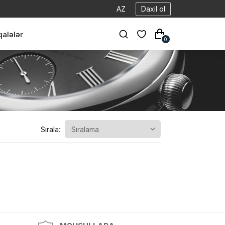
AZ
Daxil ol
alələr
0
Sırala: