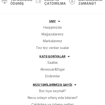
ÖDƏNIŞ
ÇATDIRILMA
ZƏMANƏT
Sifarişin detalları
VMF
Haqqımızda
Mağazalarımız
0 ₼
Məhsul toplam
(0)
Markalarımız
Endirim
0 ₼
Tez tez verilən sualar
Çatdırılma
0 ₼
KATEQORİYALAR
Saatlar
OK
Aksesuar&Digər
Yekun məbləğ
0 ₼
Endirimlər
Sifarişi rəsmiləşdir
MÜŞTƏRİLƏRİMİZƏ QAYĞI
Bizi niyə seçməli?
Alış-verişə davam et
Necə onlayn sifariş edə bilərəm?
Çatdırılma və ödəmə şərtləri