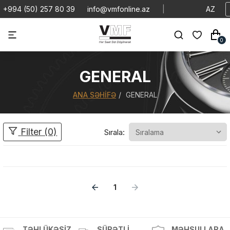
+994 (50) 257 80 39
info@vmfonline.az
|
AZ
0
GENERAL
ANA SƏHIFƏ
GENERAL
Filter (0)
Sırala:
1
Məhsul(lar) səbətə əlavə edildi
TƏHLÜKƏSIZ
SÜRƏTLI
MƏHSULLARA