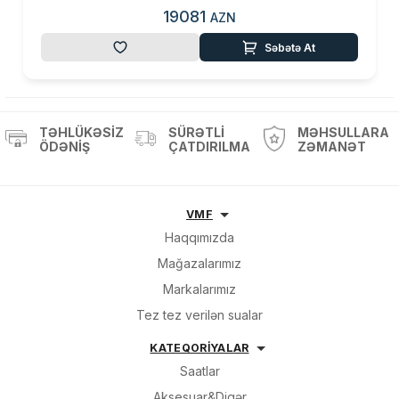
19081
AZN
Səbətə At
TƏHLÜKƏSIZ
SÜRƏTLI
MƏHSULLARA
ÖDƏNIŞ
ÇATDIRILMA
ZƏMANƏT
VMF
Haqqımızda
Mağazalarımız
Markalarımız
Tez tez verilən sualar
KATEQORİYALAR
Saatlar
Aksesuar&Digər