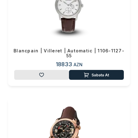
Blancpain | Villeret | Automatic | 1106-1127-
55
18833
AZN
Səbətə At
Məhsul(lar) səbətə əlavə edildi
Sifarişin detalları
0 ₼