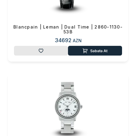
Blancpain | Leman | Dual Time | 2860-1130-
53B
34692
AZN
Səbətə At