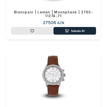
Blancpain | Leman | Moonphase | 2763-
1127A-71
27506
AZN
Səbətə At