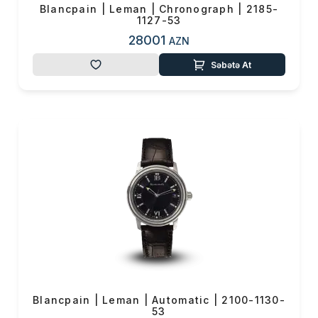
Blancpain | Leman | Chronograph | 2185-
1127-53
28001
AZN
Səbətə At
Blancpain | Leman | Automatic | 2100-1130-
53