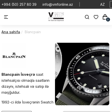
+994 (50) 257 80 39
info@vmfonline.az
|
AZ
0
Ana səhifə
Blancpain
Blancpain
İsveçrə
saat
istehsalçısı olmaqla saatların
dizaynı, istehsalı və satışı ilə
məşğuldur.
1992-ci ildə İsveçrənin Swatch
Group korporasiyasına daxil