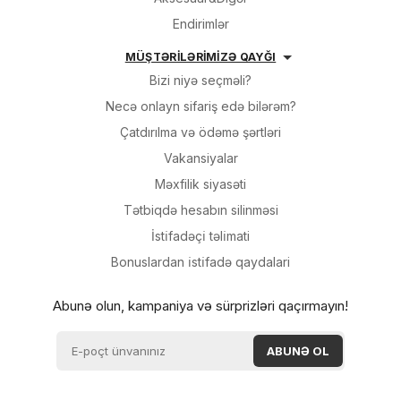
Endirimlər
MÜŞTƏRİLƏRİMİZƏ QAYĞI
Bizi niyə seçməli?
Necə onlayn sifariş edə bilərəm?
Çatdırılma və ödəmə şərtləri
Vakansiyalar
Məxfilik siyasəti
Tətbiqdə hesabın silinməsi
İsti̇fadəçi̇ təli̇mati
Bonuslardan i̇sti̇fadə qaydalari
Abunə olun, kampaniya və sürprizləri qaçırmayın!