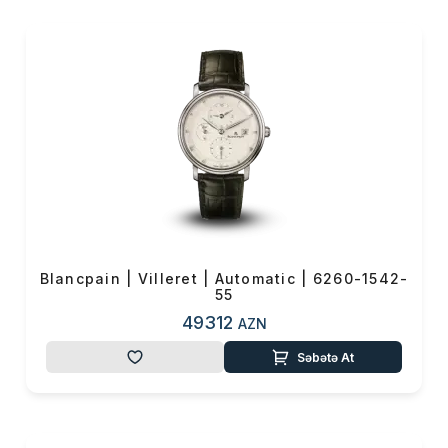
Blancpain | Villeret | Automatic | 6260-1542-
55
49312
AZN
Səbətə At