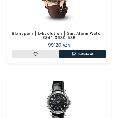
Məhsul toplam
(0)
Endirim
0 ₼
Çatdırılma
0 ₼
Blancpain | L-Evolution | Gmt Alarm Watch |
OK
8841-3630-53B
Yekun məbləğ
0 ₼
99120
AZN
Sifarişi rəsmiləşdir
Səbətə At
Alış-verişə davam et