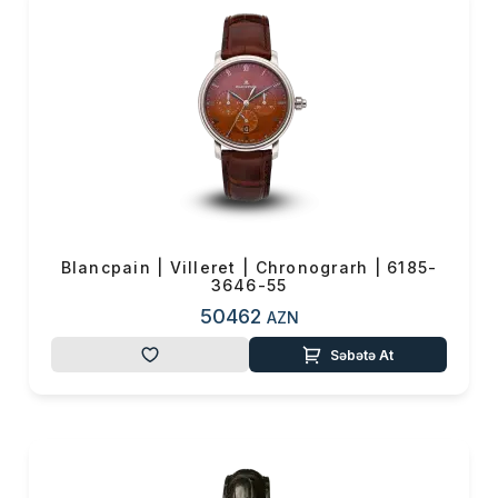
Blancpain | Villeret | Chronograrh | 6185-
3646-55
50462
AZN
Səbətə At