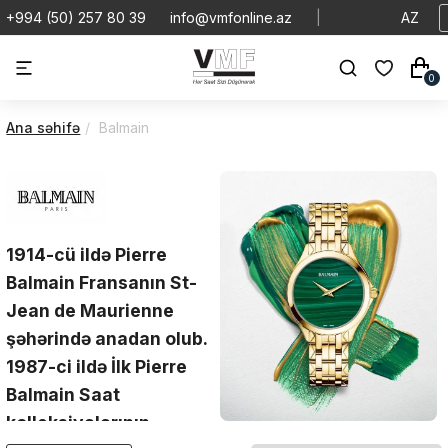
+994 (50) 257 80 39
info@vmfonline.az
|
AZ
0
Ana səhifə
Balmain
1914-cü ildə Pierre
Balmain Fransanın St-
Jean de Maurienne
şəhərində anadan olub.
1987-ci ildə İlk Pierre
Balmain Saat
kolleksiyalarının