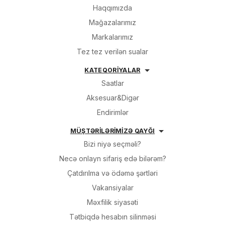
Haqqımızda
Mağazalarımız
Markalarımız
Tez tez verilən sualar
KATEQORİYALAR
Saatlar
Aksesuar&Digər
Endirimlər
MÜŞTƏRİLƏRİMİZƏ QAYĞI
Bizi niyə seçməli?
Necə onlayn sifariş edə bilərəm?
Çatdırılma və ödəmə şərtləri
Vakansiyalar
Məxfilik siyasəti
Tətbiqdə hesabın silinməsi