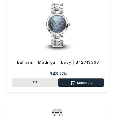
Balmain | Madrigal | Lady | B42713366
948
AZN
Səbətə At