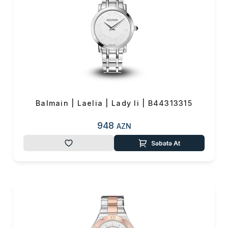
Məhsul(lar) səbətə əlavə edildi
Balmain | Laelia | Lady Ii | B44313315
948
AZN
Sifarişin detalları
Səbətə At
0 ₼
Məhsul toplam
(0)
Endirim
0 ₼
Çatdırılma
0 ₼