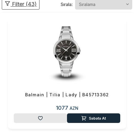
təqdimatı olmuşdur.
Filter (43)
Sırala:
1994-cü
ildə Paslanmayan
poladdan və 18 karat
qızıldan hazırlanmış
ultra yastı korpusa
malik yeni ən yüksək
səviyyəli model. ilk
"Yüksək Elegance"
2020-ci ildə Haute
Elegance Vintage:
Pierre Balmain Saatları,
Balmain | Tilia | Lady | B45713362
750 saatdan ibarət
1077
AZN
xüsusi məhdud
redaksiyası ilə Maison
Səbətə At
Pierre Balmain Couture