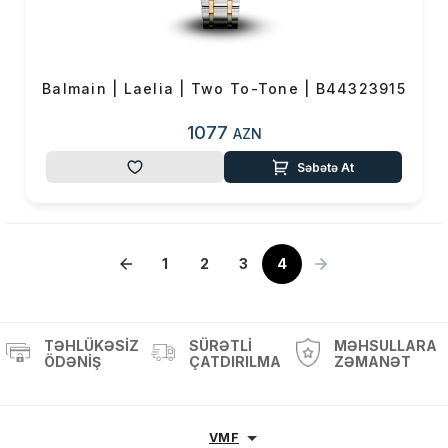
Balmain | Laelia | Two To-Tone | B44323915
1077
AZN
Səbətə At
1
2
3
4
TƏHLÜKƏSIZ
SÜRƏTLI
MƏHSULLARA
ÖDƏNIŞ
ÇATDIRILMA
ZƏMANƏT
VMF