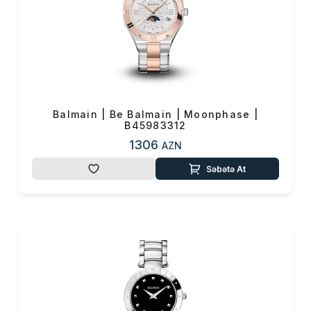
OK
Yekun məbləğ
0 ₼
Sifarişi rəsmiləşdir
Alış-verişə davam et
Balmain | Be Balmain | Moonphase |
B45983312
1306
AZN
Səbətə At