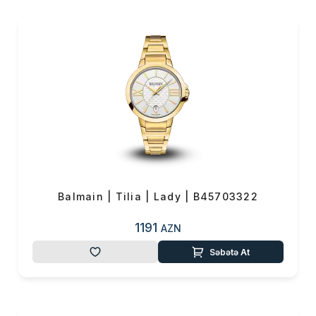
Paris-in yaranmasının
75-ci ildönümünü qeyd
etdi.
Balmain | Tilia | Lady | B45703322
1191
AZN
Səbətə At