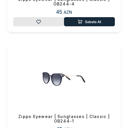
OB244-4
45
AZN
Səbətə At
Zippo Eyewear | Sunglasses | Classic |
OB244-1