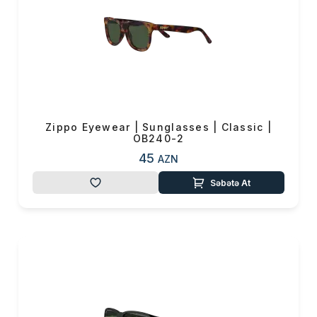
Zippo Eyewear | Sunglasses | Classic |
OB240-2
45
AZN
Səbətə At