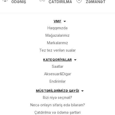
ÖDƏNIŞ
ÇATDIRILMA
ZƏMANƏT
VMF
Haqqımızda
Mağazalarımız
Markalarımız
Tez tez verilən sualar
KATEQORİYALAR
Saatlar
Aksesuar&Digər
Endirimlər
MÜŞTƏRİLƏRİMİZƏ QAYĞI
Bizi niyə seçməli?
Necə onlayn sifariş edə bilərəm?
Çatdırılma və ödəmə şərtləri