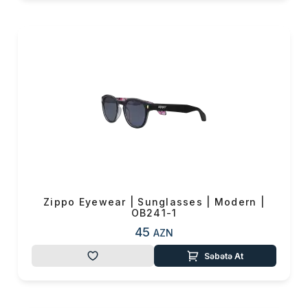
Çatdırılma
0 ₼
OK
Yekun məbləğ
0 ₼
Sifarişi rəsmiləşdir
Alış-verişə davam et
Zippo Eyewear | Sunglasses | Modern |
OB241-1
45
AZN
Səbətə At