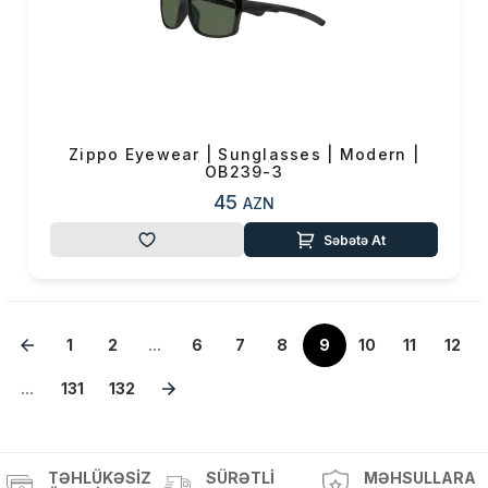
Zippo Eyewear | Sunglasses | Modern |
OB239-3
45
AZN
Səbətə At
1
2
...
6
7
8
9
10
11
12
...
131
132
TƏHLÜKƏSIZ
SÜRƏTLI
MƏHSULLARA