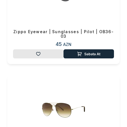
Zippo Eyewear | Sunglasses | Pilot | OB36-
03
45
AZN
Səbətə At