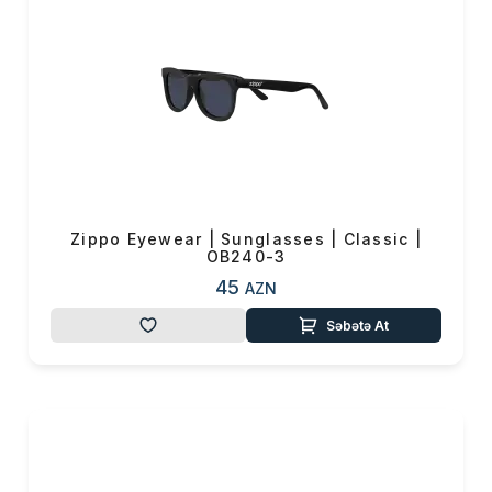
Zippo Eyewear | Sunglasses | Classic |
OB240-3
45
AZN
Səbətə At