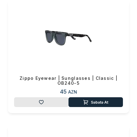
Zippo Eyewear | Sunglasses | Classic |
OB240-5
45
AZN
Səbətə At