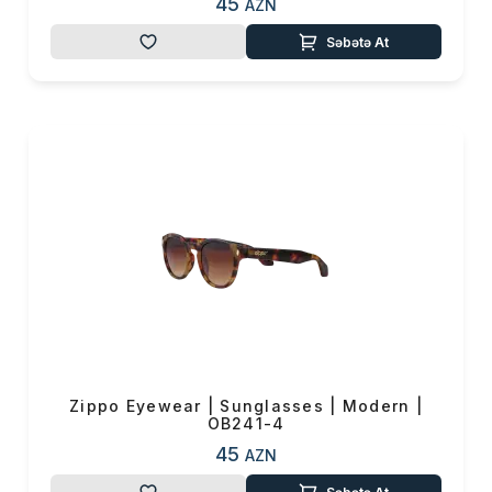
45
AZN
Səbətə At
Zippo Eyewear | Sunglasses | Modern |
OB241-4
45
AZN