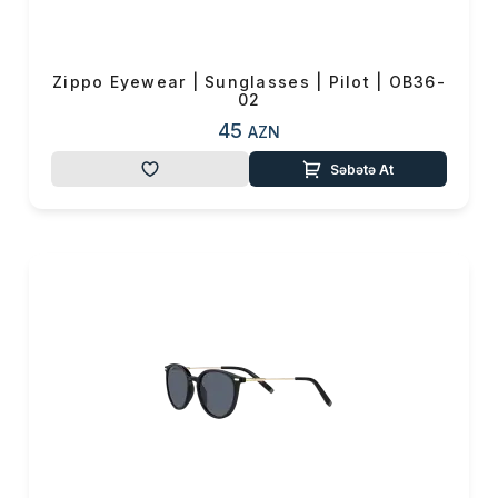
Zippo Eyewear | Sunglasses | Pilot | OB36-
02
45
AZN
Səbətə At