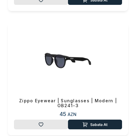
Səbətə At
Məhsul(lar) səbətə əlavə edildi
Sifarişin detalları
Zippo Eyewear | Sunglasses | Modern |
OB241-3
0 ₼
Məhsul toplam
(0)
45
AZN
Səbətə At
Endirim
0 ₼