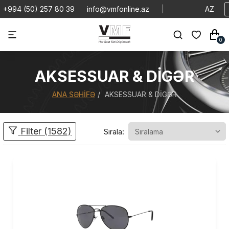
+994 (50) 257 80 39
info@vmfonline.az
|
AZ
0
AKSESSUAR & DIGƏR
ANA SƏHIFƏ
AKSESSUAR & DIGƏR
Filter (1582)
Sırala: