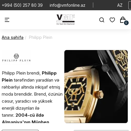
+994 (50) 257 80 39
info@vmfonline.az
|
AZ
0
Ana səhifə
Philipp Plein
Philipp Plein brendi,
Philipp
Plein
tərəfindən yaradılan və
rəhbərliyi altında inkişaf etmiş
moda brendidir. Brend, özünün
cəsur, yaradıcı və yüksek
enerjili dizaynları ilə
tanınır.
2004-cü ildə
Almaniya'nın Münhen
şəhərində təsis