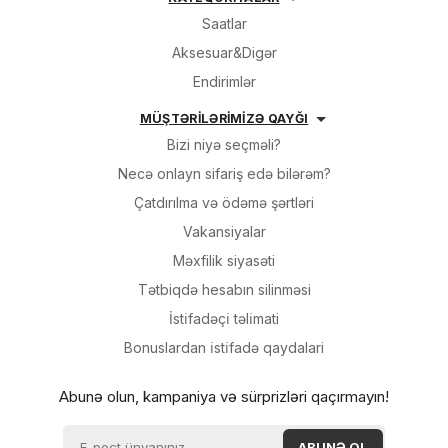
regionlarda təmsil olunur.
Sifarişi rəsmiləşdir
Saatlar
Philipp Plein markası, moda və
Aksesuar&Digər
stilin müxtəlif vəziyyətlərini
Alış-verişə davam et
ifadə edən və moda
Endirimlər
dünyasında güclü bir fərqlilik
MÜŞTƏRİLƏRİMİZƏ QAYĞI
yaradan bir brenddir.
Bizi niyə seçməli?
Necə onlayn sifariş edə bilərəm?
Çatdırılma və ödəmə şərtləri
Vakansiyalar
Məxfilik siyasəti
Tətbiqdə hesabın silinməsi
İsti̇fadəçi̇ təli̇mati
Bonuslardan i̇sti̇fadə qaydalari
Abunə olun, kampaniya və sürprizləri qaçırmayın!