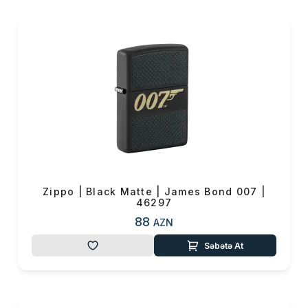
Zippo | Black Matte | James Bond 007 |
46297
88
AZN
Səbətə At