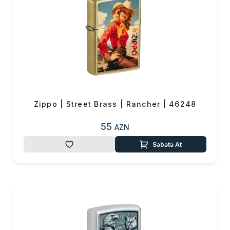
Zippo | Street Brass | Rancher | 46248
55
AZN
Səbətə At