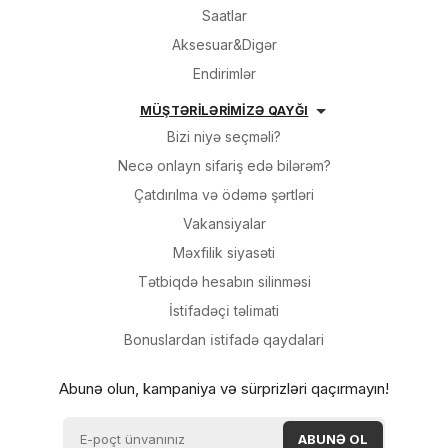
Saatlar
Aksesuar&Digər
Endirimlər
MÜŞTƏRİLƏRİMİZƏ QAYĞI
Bizi niyə seçməli?
Necə onlayn sifariş edə bilərəm?
Çatdırılma və ödəmə şərtləri
Vakansiyalar
Məxfilik siyasəti
Tətbiqdə hesabın silinməsi
İsti̇fadəçi̇ təli̇mati
Bonuslardan i̇sti̇fadə qaydalari
Abunə olun, kampaniya və sürprizləri qaçırmayın!