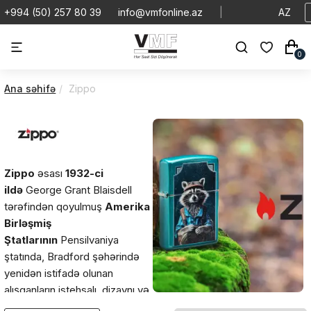
+994 (50) 257 80 39
info@vmfonline.az
|
AZ
0
Ana səhifə
Zippo
Zippo
əsası
1932-ci
ildə
George Grant Blaisdell
tərəfindən qoyulmuş
Amerika
Birləşmiş
Ştatlarının
Pensilvaniya
ştatında, Bradford şəhərində
yenidən istifadə olunan
alışqanların istehsalı, dizaynı və
satışı ilə məşğuldur. Minlərlə