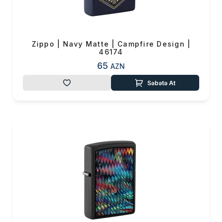
0 ₼
Məhsul toplam
(0)
Endirim
0 ₼
Zippo | Navy Matte | Campfire Design |
46174
Çatdırılma
0 ₼
65
AZN
OK
Səbətə At
Yekun məbləğ
0 ₼
Sifarişi rəsmiləşdir
Alış-verişə davam et