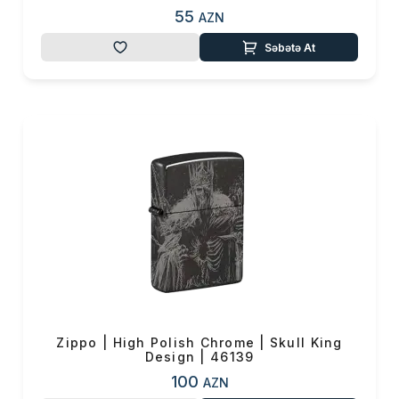
55
AZN
Səbətə At
Zippo | High Polish Chrome | Skull King
Design | 46139
100
AZN