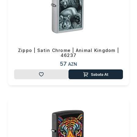
Zippo | Satin Chrome | Animal Kingdom |
46237
57
AZN
Səbətə At