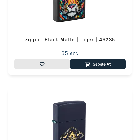
Zippo | Black Matte | Tiger | 46235
65
AZN
Səbətə At
Məhsul(lar) səbətə əlavə edildi
Sifarişin detalları