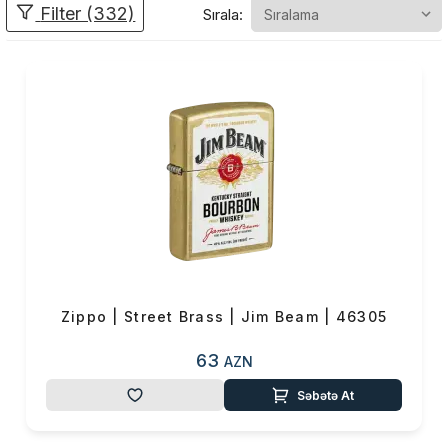
Filter (332)
Sırala:
müxtəlif dizaynda istehsal
olunmuş alışqanlar onilliklər
ərzində Amerikanın simvoluna
çevrilmiş məhsullardan
biridir.
Zippo
alışqanları
yüzlərlə
filmdə kino qəhrəmanlarının
alışqanı
kimi
göstərilib.
Zippo-nu
məşhurluğa
aparan yol isə
2-
ci Dünya Müharibəsində
Amerika Ordusunun
Zippodan istifadə etməsi
olub.
Zippo | Street Brass | Jim Beam | 46305
63
AZN
Səbətə At