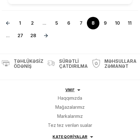
1
2
...
5
6
7
8
9
10
11
...
27
28
TƏHLÜKƏSIZ
SÜRƏTLI
MƏHSULLARA
ÖDƏNIŞ
ÇATDIRILMA
ZƏMANƏT
VMF
Haqqımızda
Mağazalarımız
Markalarımız
Tez tez verilən sualar
KATEQORİYALAR