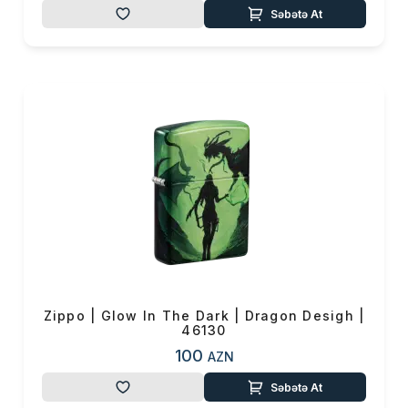
Səbətə At
Zippo | Glow In The Dark | Dragon Desigh |
46130
100
AZN
Səbətə At