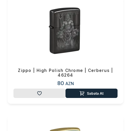
Zippo | High Polish Chrome | Cerberus |
46264
80
AZN
Səbətə At