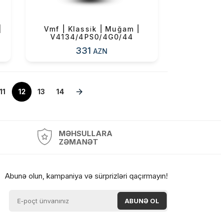
|
Vmf | Klassi̇k | Muğam |
V4134/4PS0/4G0/44
331
AZN
11
12
13
14
MƏHSULLARA
ZƏMANƏT
Abunə olun, kampaniya və sürprizləri qaçırmayın!