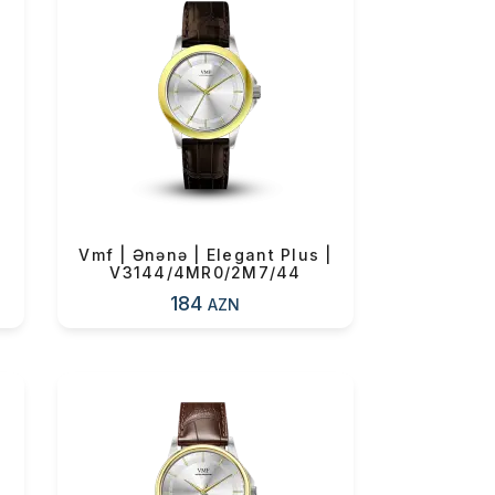
Vmf | Ənənə | Elegant Plus |
V3144/4MR0/2M7/44
184
AZN
0 ₼
0 ₼
0 ₼