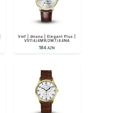
0 ₼
|
Vmf | Ənənə | Elegant Plus |
V5114/4MR/2M7/44NA
184
AZN