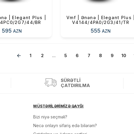
nə | Elegant Plus |
Vmf | Ənənə | Elegant Plus 
/4PC0/2G7/44/BR
V4144/4PA0/2G3/41/TR
595
555
AZN
AZN
1
»
2
...
5
6
7
8
9
10
SÜRƏTLI
ÇATDIRILMA
MÜŞTƏRİLƏRİMİZƏ QAYĞI
Bizi niyə seçməli?
Necə onlayn sifariş edə bilərəm?