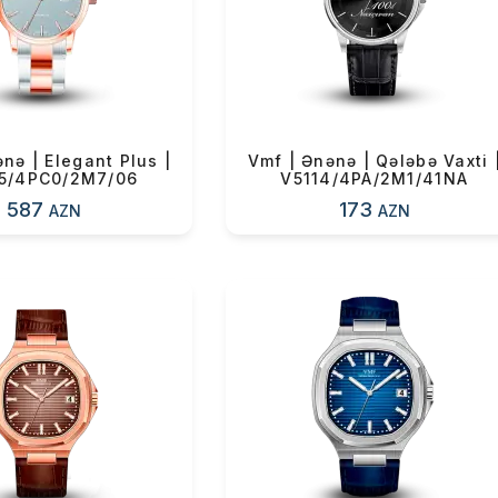
n məbləğ
Sifarişi rəsmiləşdir
Alış-verişə davam et
nə | Elegant Plus |
Vmf | Ənənə | Qələbə Vaxti 
5/4PC0/2M7/06
V5114/4PA/2M1/41NA
587
173
AZN
AZN