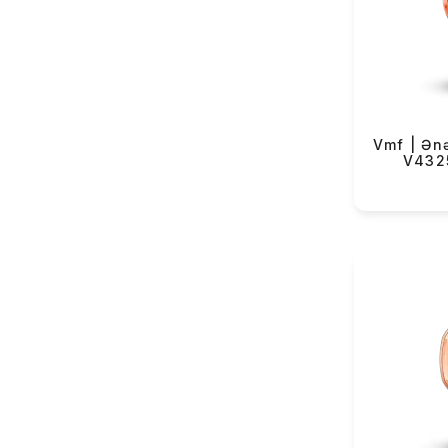
VMF Rover (80)
Yeku
VMF Elli (41)
Lorus (138)
Casio (253)
Longines (106)
Vmf | Ənə
V432
Rado (50)
Tissot (113)
Hamilton (27)
Certina (77)
Balmain (34)
Swatch (344)
Flik-Flak (81)
The Electricianz (11)