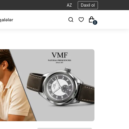
AZ
Daxil ol
alələr
0