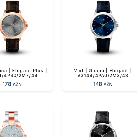
k! Və nəhayət, belə bir saat
!” — Vahid Mustafayev.
ul(lar) səbətə əlavə edildi
arişin detalları
nə | Elegant Plus |
Vmf | Ənənə | Eleqant |
4/4PS0/2M7/44
V3144/4PA0/2M3/43
178
148
AZN
AZN
sul toplam
(0)
irim
dırılma
OK