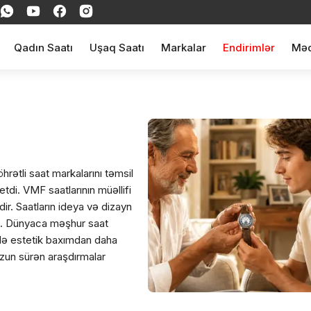
Qadın Saatı
Uşaq Saatı
Markalar
Endirimlər
Məq
hrətli saat markalarını təmsil
tdi. VMF saatlarının müəllifi
r. Saatların ideya və dizayn
ldı. Dünyaca məşhur saat
 də estetik baxımdan daha
 Uzun sürən araşdırmalar
larını atan insanlara həsr edib.