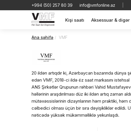
+994 (50) 257 80 39
info@vmfonline.az
|
Kişi saatı
Aksessuar & digər
Ana səhifə
VMF
20 ildən artıqdır ki, Azərbaycan bazarında dünya şö
edən VMF, 2018-ci ildə öz saat markasını istehsal e
ANS Şirkətlər Qrupunun rəhbəri Vahid Mustafayevdi
həllərinin araşdırılması düz iki ildən artıq zaman a
mütəxəssislərinin dizaynlarının həm praktiki, həm
cəlbedici olması üçün bir sıra dəyişikliklər edildi.
nəticədə yüksək mükəmməlliklə yekunlaşdı.
Vahid Mustafayev bu saatları uğur yolunda ilk addım