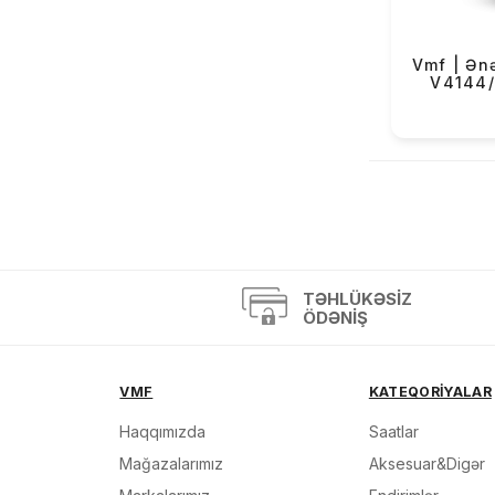
OBaku (52)
Versus (1)
Vmf | Ənə
V4144
Casio Exclusive (2)
«
TƏHLÜKƏSIZ
ÖDƏNIŞ
VMF
KATEQORİYALAR
Haqqımızda
Saatlar
Mağazalarımız
Aksesuar&Digər