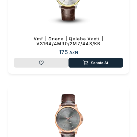
Vmf | Ənənə | Qələbə Vaxti |
V3164/4MR0/2M7/44S/KB
175
AZN
Səbətə At
Məhsul(lar) səbətə əlavə edildi
Sifarişin detalları