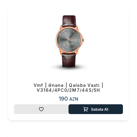
VMF saatlarının istehsalında
yüksək keyfiyyətli
paslanmayan polad, əllə
işlənmiş siferblat, təbii yolla
aşılanmış dəridən hazırlanmış
kəmər, sapfir kristal şüşə və
Yaponiyanın tanınmış Seiko
mexanizmləri istifadə olunub.
VMF saatlarının təmiz dəridən
hazırlanan kəmərlərinin arxa
hissəsində “Azərbaycan saat
markası” olması xüsusi olaraq
Vmf | Ənənə | Qələbə Vaxti |
həkk edilib.
V3164/4PC0/2M7/44S/SH
190
AZN
VMF saatlarının yaradıcıları bu
markanın yalnız Azərbaycanda
Səbətə At
deyil, ölkə hüdudlarından
kənarda da seviləcəyinə və
tanınacağına əmindirlər. Saatlar