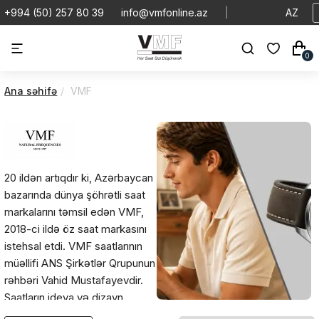
+994 (50) 257 80 39
info@vmfonline.az
|
AZ
0
Ana səhifə
VMF
20 ildən artıqdır ki, Azərbaycan
bazarında dünya şöhrətli saat
markalarını təmsil edən VMF,
2018-ci ildə öz saat markasını
istehsal etdi. VMF saatlarının
müəllifi ANS Şirkətlər Qrupunun
rəhbəri Vahid Mustafayevdir.
Saatların ideya və dizayn
həllərinin araşdırılması düz iki