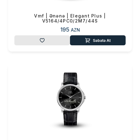
Vmf | Ənənə | Elegant Plus |
V5164/4PC0/2M7/44S
195
AZN
Səbətə At