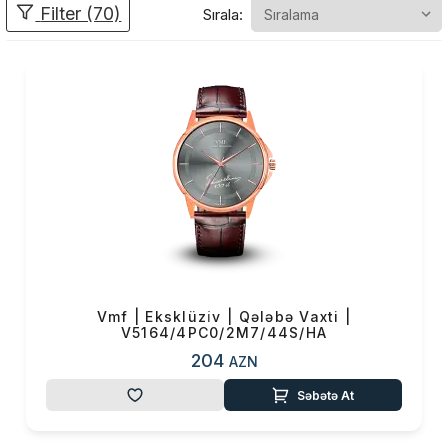
Filter (70)
Sırala:
ildən artıq zaman aldı. Dünyaca
məşhur saat mütəxəssislərinin
dizaynlarının həm praktiki, həm
də estetik baxımdan daha
cəlbedici olması üçün bir sıra
dəyişikliklər edildi. Uzun sürən
araşdırmalar nəticədə yüksək
mükəmməlliklə yekunlaşdı.
Vahid Mustafayev bu saatları
uğur yolunda ilk addımlarını
atan insanlara həsr edib. Adın
bütün dillərdə rahat, səlist
Vmf | Eksklüzi̇v | Qələbə Vaxti |
səslənməsi, yadda qalması,
V5164/4PC0/2M7/44S/HA
həmçinin saatın mexanizmi və
204
AZN
siferblatı üzərində gözəl
görünməsi üçün brendə VMF
Səbətə At
adı verilib.