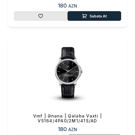
180
AZN
Səbətə At
Vmf | Ənənə | Qələbə Vaxti |
V5164/4PA0/2M1/41S/AD
180
AZN