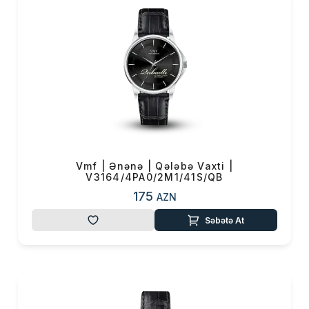
yüksək keyfiyyəti və dizaynı ilə
dünya şöhrətli markalardan geri
qalmır. Lakin onlardan fərqli
olaraq, VMF saatları qiymət
seqmenti baxımından bütün
təbəqələr üçün əlçatan olacaq.
VMF saatları Klassik, Ənənə,
Miras, İdman və Şəhər saat
ailələrindən ibarətdir. Bu ailələr
özündə Muğam, Ulduz, Miras,
Vmf | Ənənə | Qələbə Vaxti |
V3164/4PA0/2M1/41S/QB
İrs, Tor, Eleqant, İlmə, Mirvari,
175
Bulvar, Azman və Balans
AZN
kolleksiyalarını birləşdirir.
Səbətə At
“Taxmaq istədiyimiz saatın
uğur qazanmaq üçün hər
zaman ehtiyaclarımıza, biznes
və həyat tərzimizə uyğun
olmasını istəyirdik! Və nəhayət,