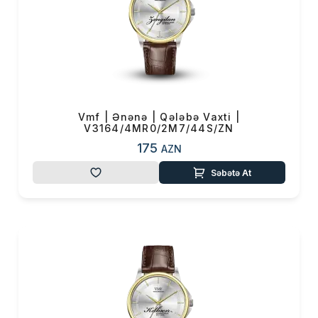
Vmf | Ənənə | Qələbə Vaxti |
V3164/4MR0/2M7/44S/ZN
175
AZN
Səbətə At