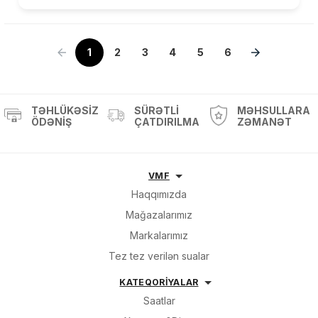
1
2
3
4
5
6
TƏHLÜKƏSIZ
SÜRƏTLI
MƏHSULLARA
ÖDƏNIŞ
ÇATDIRILMA
ZƏMANƏT
VMF
Haqqımızda
Mağazalarımız
Markalarımız
Tez tez verilən sualar
KATEQORİYALAR
Saatlar