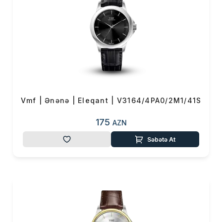
belə bir saat yaratdıq — VMF.
Uğur saatınızı əldən
buraxmayın!” — Vahid
Mustafayev.
Vmf | Ənənə | Eleqant | V3164/4PA0/2M1/41S
175
AZN
Səbətə At