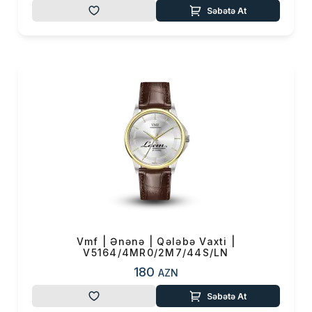
Səbətə At
Vmf | Ənənə | Qələbə Vaxti |
V5164/4MR0/2M7/44S/LN
180
AZN
Səbətə At