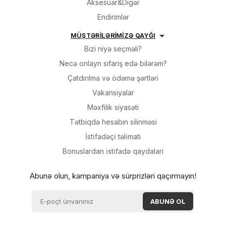
Aksesuar&Digər
Endirimlər
MÜŞTƏRİLƏRİMİZƏ QAYĞI
Bizi niyə seçməli?
Necə onlayn sifariş edə bilərəm?
Çatdırılma və ödəmə şərtləri
Vakansiyalar
Məxfilik siyasəti
Tətbiqdə hesabın silinməsi
İsti̇fadəçi̇ təli̇mati
Bonuslardan i̇sti̇fadə qaydalari
Abunə olun, kampaniya və sürprizləri qaçırmayın!