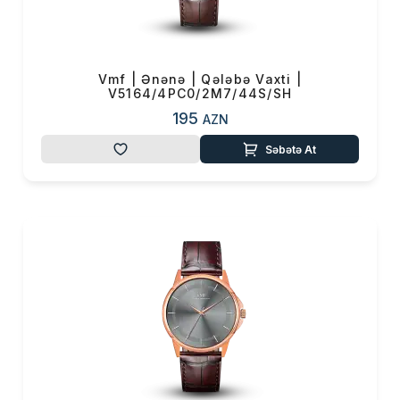
0 ₼
Məhsul toplam
(0)
Endirim
0 ₼
Çatdırılma
0 ₼
Vmf | Ənənə | Qələbə Vaxti |
V5164/4PC0/2M7/44S/SH
195
AZN
OK
Yekun məbləğ
0 ₼
Səbətə At
Sifarişi rəsmiləşdir
Alış-verişə davam et