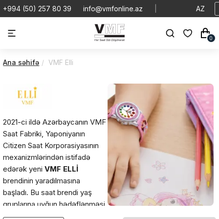
+994 (50) 257 80 39
info@vmfonline.az
|
AZ
0
Ana səhifə
VMF Elli
2021-ci ildə Azərbaycanın VMF
Saat Fabriki, Yaponiyanın
Citizen Saat Korporasiyasının
mexanizmlərindən istifadə
edərək yeni
VMF ELLİ
brendinin yaradılmasına
başladı. Bu saat brendi yaş
qruplarına uyğun hədəflənməsi
ilə qısa zamanda dünya