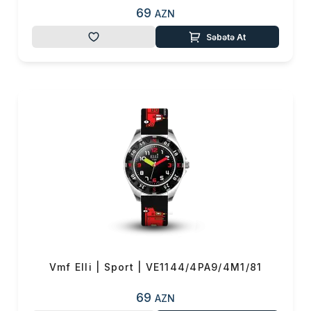
69
AZN
Səbətə At
Vmf Elli | Sport | VE1144/4PA9/4M1/81
69
AZN