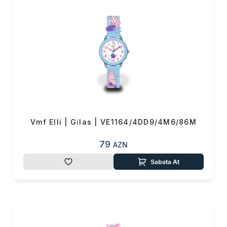
Vmf Elli | Gi̇las | VE1164/4DD9/4M6/86M
79
AZN
Səbətə At