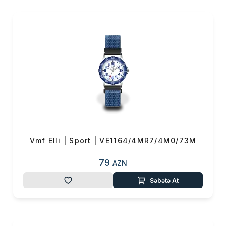
zərbəyə davamlıdır, suya
dözümlüdür və 2 il rəsmi
zəmanətlə təqdim olunur.
Saatların dizaynı Azərbaycan,
İsveçrə və Danimarka
mütəxəssisləri tərəfindən
hazırlanıb. Hər bir modelin
dizaynı və funksional görünüşü
bir il davam edən geniş uşaq
davranışı və zövq
tendensiyaları araşdırmalarının
Vmf Elli | Sport | VE1164/4MR7/4M0/73M
nəticəsi olaraq formalaşdırılıb.
79
AZN
Səbətə At