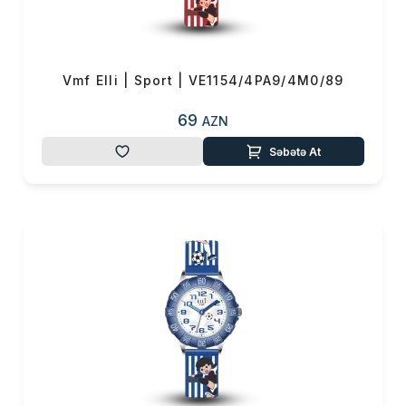
0 ₼
Məhsul toplam
(0)
Endirim
0 ₼
Çatdırılma
0 ₼
Vmf Elli | Sport | VE1154/4PA9/4M0/89
69
AZN
OK
Yekun məbləğ
0 ₼
Səbətə At
Sifarişi rəsmiləşdir
Alış-verişə davam et