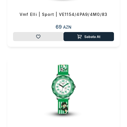
Vmf Elli | Sport | VE1154/4PA9/4M0/83
69
AZN
Səbətə At