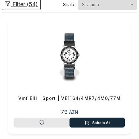
Filter (54)
Sırala:
bazarında yüksək mövqelər
əldə etdi. Belə ki,
3–5 yaş
üçün PATRİOT
,
5–7 yaş
üçün BAYRAQ
,
7–9 yaş üçün
GİLAS
,
9–12 yaş üçün
SPORT
və
12–15 yaş üçün
JUNIOR
kolleksiyaları 2022-ci
ilin yayından etibarən balaca
istifadəçilərin böyük rəğbətini
qazanır.
Bütün saatlar uşaqlar üçün
nəzərdə tutulan
Vmf Elli | Sport | VE1164/4MR7/4M0/77M
sertifikasiyalardan keçib və
sağlamlıq üçün təhlükəsiz,
79
AZN
hipoallergen materiallardan
hazırlanıb. Paslanmayan polad
Səbətə At
və xüsusi plastikdən istehsal
olunan VMF ELLİ modelləri