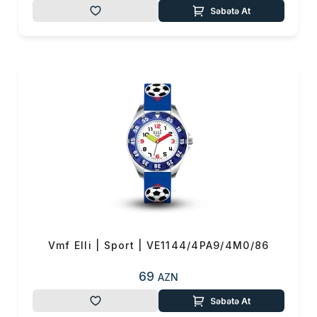
Səbətə At
Vmf Elli | Sport | VE1144/4PA9/4M0/86
69
AZN
Səbətə At