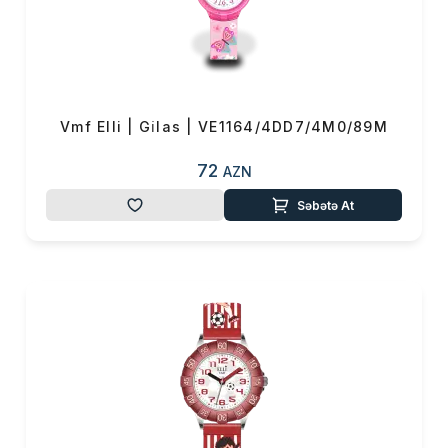
Vmf Elli | Gi̇las | VE1164/4DD7/4M0/89M
72
AZN
Səbətə At
Məhsul(lar) səbətə əlavə edildi
Sifarişin detalları