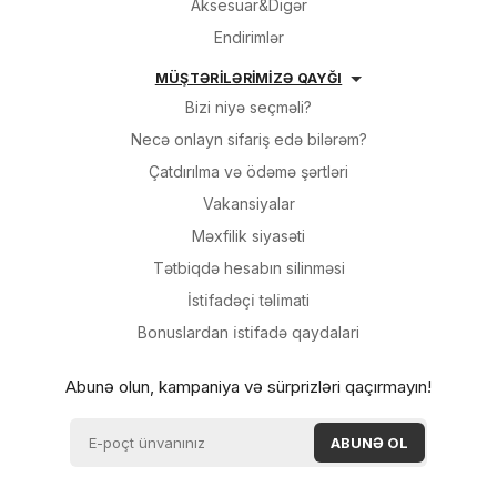
Aksesuar&Digər
Endirimlər
MÜŞTƏRİLƏRİMİZƏ QAYĞI
Bizi niyə seçməli?
Necə onlayn sifariş edə bilərəm?
Çatdırılma və ödəmə şərtləri
Vakansiyalar
Məxfilik siyasəti
Tətbiqdə hesabın silinməsi
İsti̇fadəçi̇ təli̇mati
Bonuslardan i̇sti̇fadə qaydalari
Abunə olun, kampaniya və sürprizləri qaçırmayın!