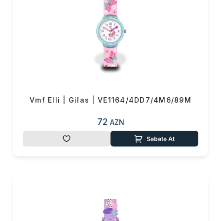
Vmf Elli | Gi̇las | VE1164/4DD7/4M6/89M
72
AZN
Səbətə At