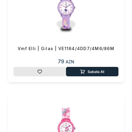
Vmf Elli | Gi̇las | VE1164/4DD7/4M6/86M
79
AZN
Səbətə At