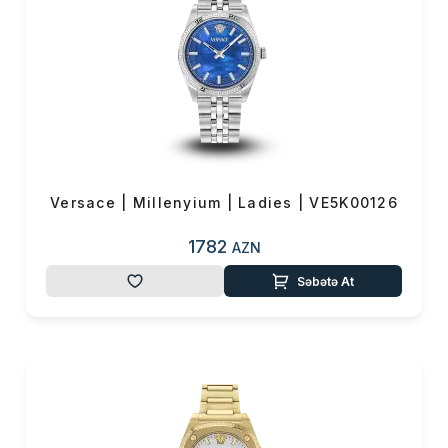
Versace | Millenyium | Ladies | VE5K00126
1782
AZN
Səbətə At