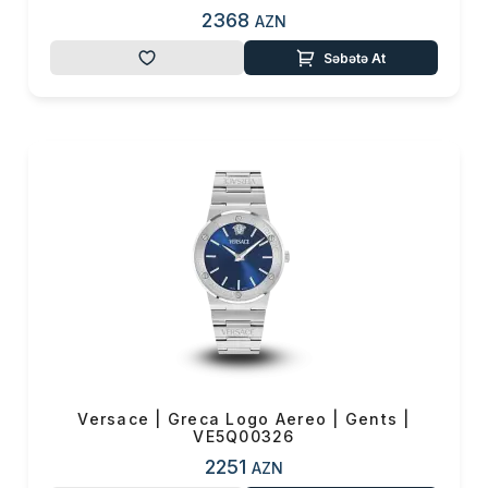
2368
AZN
Səbətə At
Versace | Greca Logo Aereo | Gents |
VE5Q00326
2251
AZN