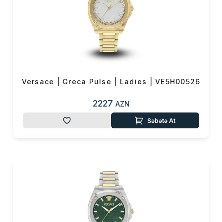
Versace | Greca Pulse | Ladies | VE5H00526
2227
AZN
Səbətə At