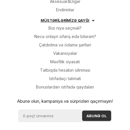
Aksesuar&Digər
Endirimlər
MÜŞTƏRİLƏRİMİZƏ QAYĞI
Bizi niyə seçməli?
Necə onlayn sifariş edə bilərəm?
Çatdırılma və ödəmə şərtləri
Vakansiyalar
Məxfilik siyasəti
Tətbiqdə hesabın silinməsi
İsti̇fadəçi̇ təli̇mati
Bonuslardan i̇sti̇fadə qaydalari
Abunə olun, kampaniya və sürprizləri qaçırmayın!