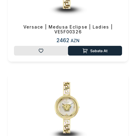
0 ₼
Məhsul toplam
(0)
Endirim
0 ₼
Çatdırılma
0 ₼
Versace | Medusa Eclipse | Ladies |
VE5F00326
2462
AZN
OK
Yekun məbləğ
0 ₼
Səbətə At
Sifarişi rəsmiləşdir
Alış-verişə davam et