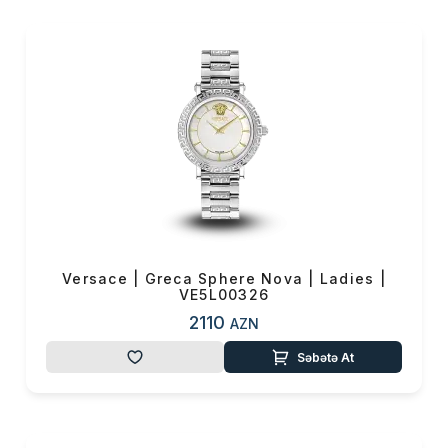
Versace | Greca Sphere Nova | Ladies |
VE5L00326
2110
AZN
Səbətə At