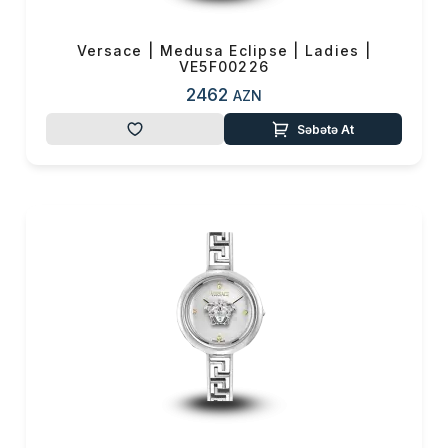
Versace | Medusa Eclipse | Ladies |
VE5F00226
2462
AZN
Səbətə At