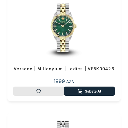
Versace | Millenyium | Ladies | VE5K00426
1899
AZN
Səbətə At