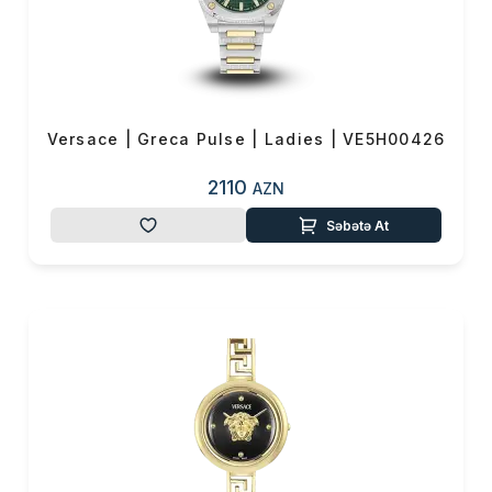
Versace | Greca Pulse | Ladies | VE5H00426
2110
AZN
Səbətə At
Məhsul(lar) səbətə əlavə edildi
Sifarişin detalları