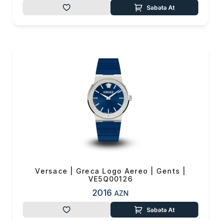
Səbətə At
Versace | Greca Logo Aereo | Gents |
VE5Q00126
2016
AZN
Səbətə At