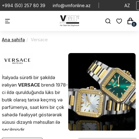
+994 (50) 257 80 39
info@vmfonline.az
|
AZ
0
Ana səhifə
Versace
İtalyada sürətli bir şəkildə
irəliyən
VERSACE
brendi 1978-
ci ildə qurulduğunda lüks bir
butik olaraq tarixə keçmiş və
parfümeriya, saat kimi bir çok
sahədə fəaliyyət göstərərək
xüsusi dizaynlı məhsulları ilə
seçilmişdir.