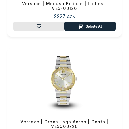
Versace | Medusa Eclipse | Ladies |
VE5F00126
2227
AZN
Səbətə At
Versace | Greca Logo Aereo | Gents |
VE5Q00726