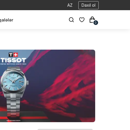
AZ
Daxil ol
alələr
0