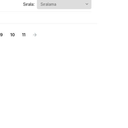
Sırala:
9
10
11
0 ₼
0 ₼
0 ₼
0 ₼