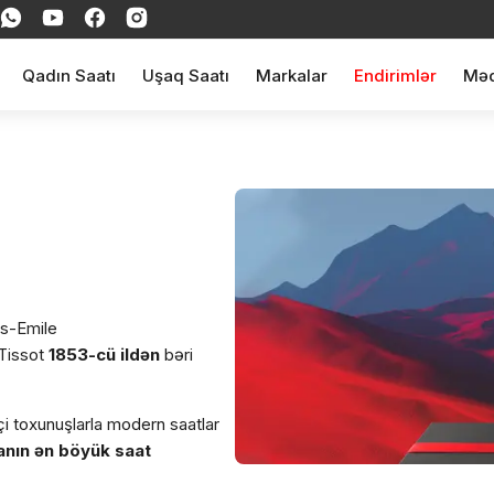
Qadın Saatı
Uşaq Saatı
Markalar
Endirimlər
Məq
es-Emile
Tissot
1853-cü ildən
bəri
çi toxunuşlarla modern saatlar
nyanın ən böyük saat