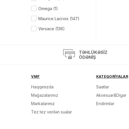
Omega (1)
Maurice Lacroix (147)
Versace (136)
Ferragamo (74)
Raymond Weil (203)
TƏHLÜKƏSIZ
ÖDƏNIŞ
Seiko (145)
Daniel Wellington (57)
VMF
KATEQORİYALAR
Citizen (208)
Haqqımızda
Saatlar
D1Milano (91)
Mağazalarımız
Aksesuar&Digər
Philipp Plein (43)
Markalarımız
Endirimlər
VMF (165)
Tez tez verilən sualar
VMF Mina (4)