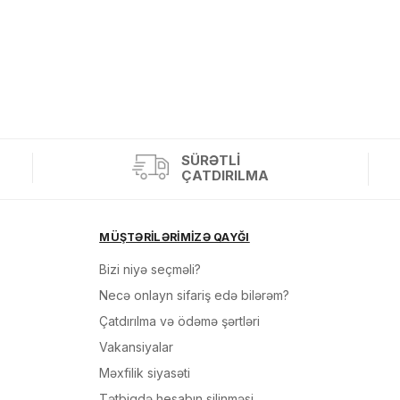
Sifarişi rəsmiləşdir
Alış-verişə davam et
SÜRƏTLI
ÇATDIRILMA
MÜŞTƏRİLƏRİMİZƏ QAYĞI
Bizi niyə seçməli?
Necə onlayn sifariş edə bilərəm?
Çatdırılma və ödəmə şərtləri
Vakansiyalar
Məxfilik siyasəti
Tətbiqdə hesabın silinməsi