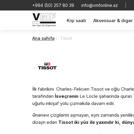
+994 (50) 257 80 39
info@vmfonline.az
|
Kişi saatı
Aksessuar & digər
Ana səhifə
Tissot
İlk fabrikini Charles-Felicien Tissot və oğlu Charl
tərəfindən
İsveçrənin
Le Locle şəhərində quran 
uğurlu inkişaf yolu çizməkdə davam edir.
Ənənəvi çizgilərini aşmayan, eyni zamanda yenilik
dizayn edən
Tissot iki yüz ilə yaxındır ki, dü
istehsalçısı və distribyütorudu
r.