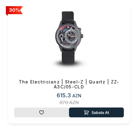
30%
The Electricianz | Steel-Z | Quartz | ZZ-
A3C/05-CLD
615.3
AZN
879
AZN
Səbətə At