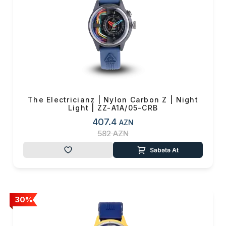
The Electricianz | Nylon Carbon Z | Night
Light | ZZ-A1A/05-CRB
407.4
AZN
582
AZN
Səbətə At
30%