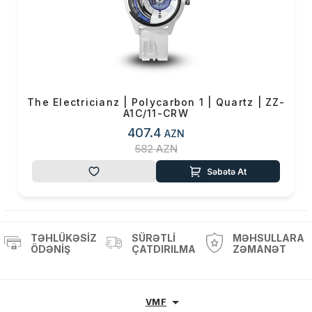
The Electricianz | Polycarbon 1 | Quartz | ZZ-
A1C/11-CRW
407.4
AZN
582
AZN
Səbətə At
TƏHLÜKƏSIZ
SÜRƏTLI
MƏHSULLARA
ÖDƏNIŞ
ÇATDIRILMA
ZƏMANƏT
VMF