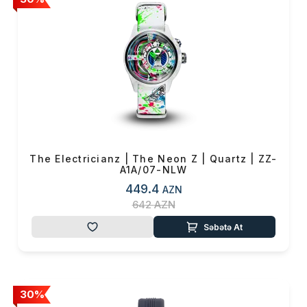
Məhsul(lar) səbətə əlavə edildi
The Electricianz | The Neon Z | Quartz | ZZ-
A1A/07-NLW
Sifarişin detalları
449.4
AZN
642
AZN
0 ₼
Məhsul toplam
(0)
Səbətə At
Endirim
0 ₼
Çatdırılma
0 ₼
30%