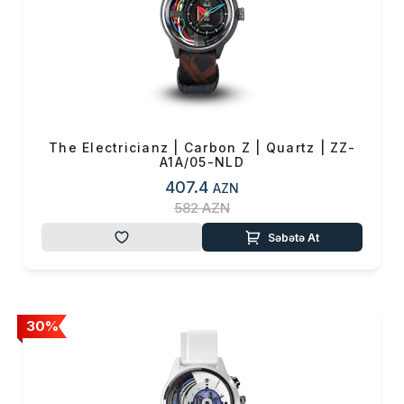
The Electricianz | Carbon Z | Quartz | ZZ-
A1A/05-NLD
407.4
AZN
582
AZN
Səbətə At
30%