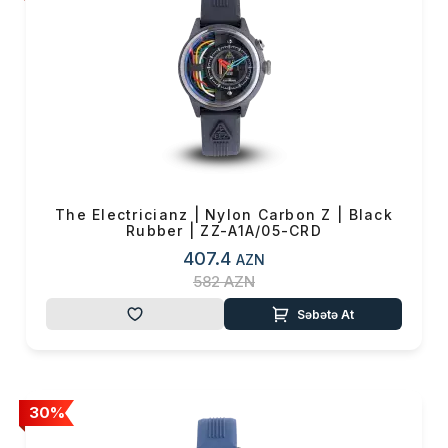
OK
Yekun məbləğ
0 ₼
Sifarişi rəsmiləşdir
Alış-verişə davam et
The Electricianz | Nylon Carbon Z | Black
Rubber | ZZ-A1A/05-CRD
407.4
AZN
582
AZN
Səbətə At
30%