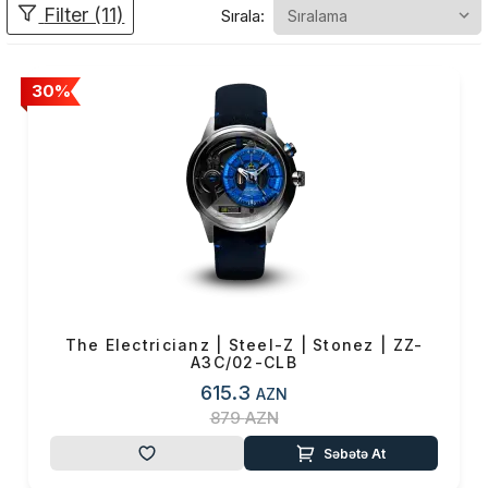
mədəniyyətlərdən və
Filter (11)
Sırala:
müasir vizual
sənətlərdən ilhamlanan
30%
qol saatları yaradan
saat şirkətidir. Yüksək
enerjili, şəhər dizaynları
divardan kənar
dizaynları sevənlərə
yönəldilmişdir. Bienne
şəhərində yerləşən
Electricianz saat şirkəti
bu modelləri mövcud
The Electricianz | Steel-Z | Stonez | ZZ-
A3C/02-CLB
bazarda minlərlə
615.3
AZN
akkumulyator və ya
879
AZN
mexaniki idarə olunan
Səbətə At
saatlardan