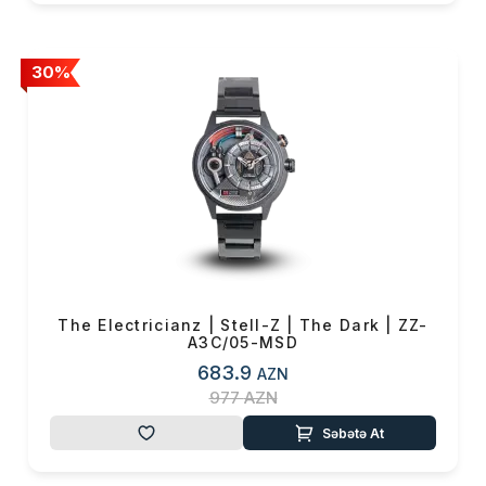
fərqləndirmək üçün
elektrik enerjisindən
istifadə edərək sərfəli
30%
saatlar yaratmağa həsr
olunub.
The Electricianz | Stell-Z | The Dark | ZZ-
A3C/05-MSD
683.9
AZN
977
AZN
Səbətə At