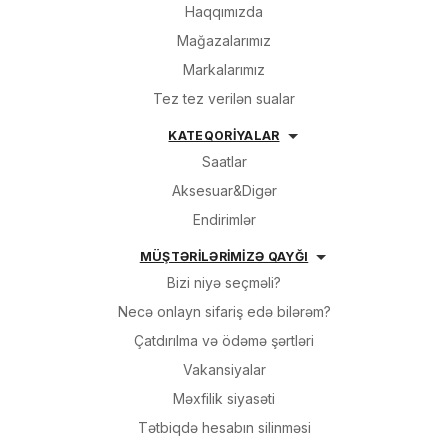
Haqqımızda
Mağazalarımız
Markalarımız
Tez tez verilən sualar
KATEQORİYALAR
Saatlar
Aksesuar&Digər
Endirimlər
MÜŞTƏRİLƏRİMİZƏ QAYĞI
Bizi niyə seçməli?
Necə onlayn sifariş edə bilərəm?
Çatdırılma və ödəmə şərtləri
Vakansiyalar
Məxfilik siyasəti
Tətbiqdə hesabın silinməsi