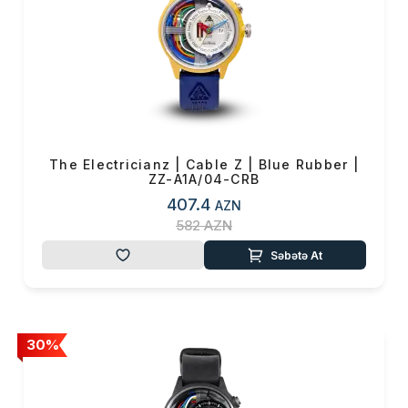
The Electricianz | Cable Z | Blue Rubber |
ZZ-A1A/04-CRB
407.4
AZN
582
AZN
Səbətə At
30%