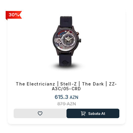
30%
The Electricianz | Stell-Z | The Dark | ZZ-
A3C/05-CRD
615.3
AZN
879
AZN
Səbətə At