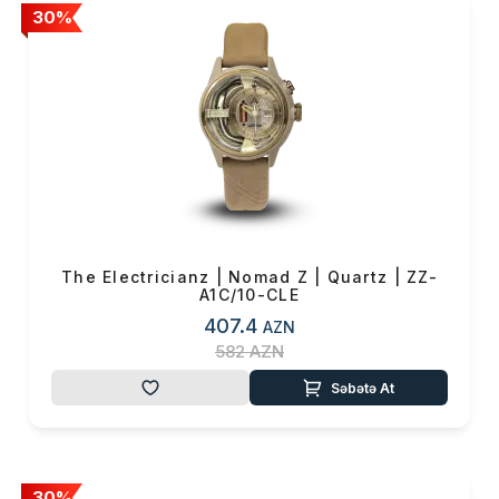
30%
The Electricianz | Nomad Z | Quartz | ZZ-
A1C/10-CLE
407.4
AZN
582
AZN
Səbətə At
30%