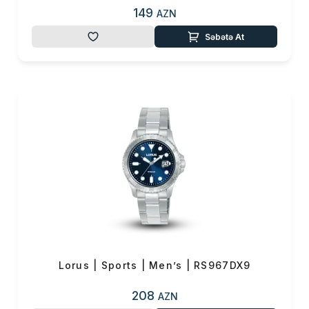
149
AZN
Səbətə At
Lorus | Sports | Men’s | RS967DX9
208
AZN