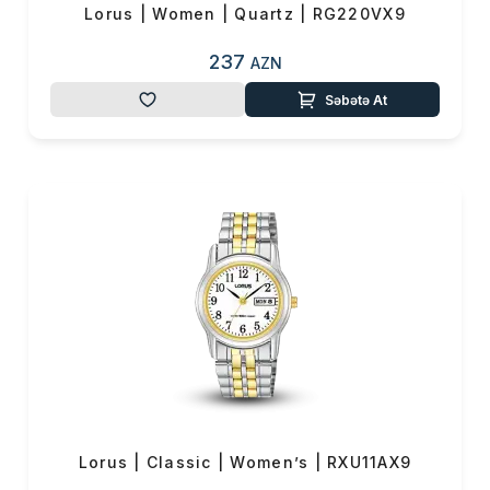
Lorus | Women | Quartz | RG220VX9
237
AZN
Səbətə At
Lorus | Classic | Women’s | RXU11AX9