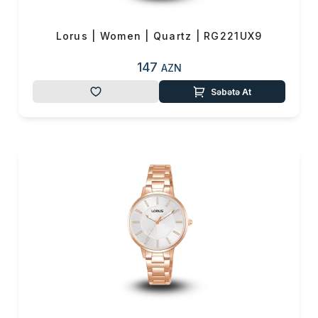
Lorus | Women | Quartz | RG221UX9
147
AZN
Səbətə At