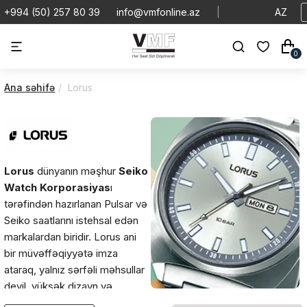
+994 (50) 257 80 39
info@vmfonline.az
|
AZ
0
Ana səhifə
Lorus
Lorus
dünyanın məşhur
Seiko
Watch Korporasiyas
ı
tərəfindən hazırlanan Pulsar və
Seiko saatlarını istehsal edən
markalardan biridir. Lorus ani
bir müvəffəqiyyətə imza
ataraq, yalnız sərfəli məhsullar
deyil, yüksək dizayn və
texnologiya keyfiyyətləri olan