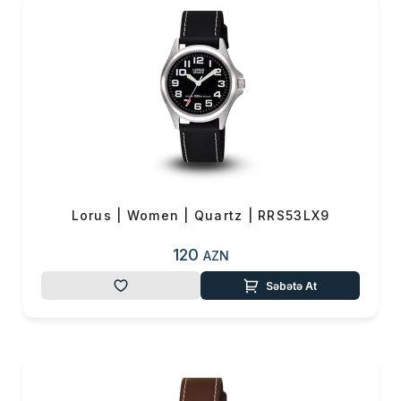
gümüşü və qızılın parlaqlığını
təmin edən və bir qlamur
görünüşünü canlandıran bütün
növ Lorus
saatlarını
www.vmf.az
saytından
online
sifariş
edə bilərsiniz.
Lorus | Women | Quartz | RRS53LX9
120
AZN
Səbətə At