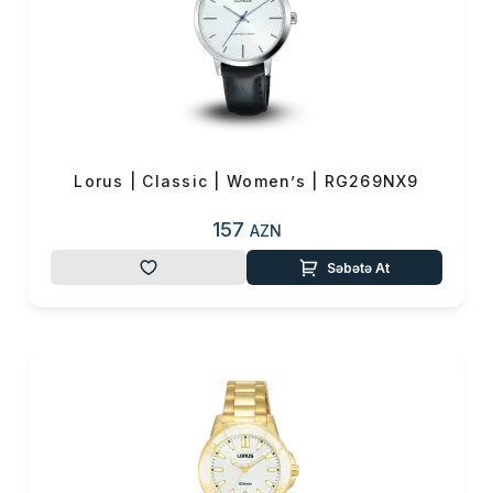
Lorus | Classic | Women’s | RG269NX9
157
AZN
Səbətə At