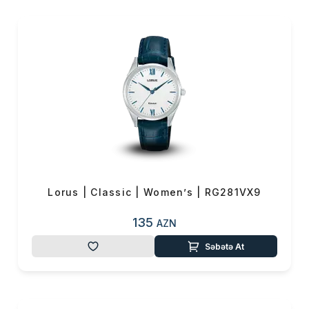
daxilində baş verən holografik
yeniliklərdən istifadə
edərək
bütün
dünyada
davamlılığı
və
etibarlılığı
ilə
tanınmaqdadır.
Müxtəlif
üslublarda
kişi
,
qadın
,
uşaqlar
üçün
əlverişli və cəlbedici
kolleksiyaları əhatə
edən
Lorus
markasında
rəqəmsal, analog saatları,
Lorus | Classic | Women’s | RG281VX9
uşaqların vaxtı öyrənmələrinə
kömək etmək üçün rəgəmləri
135
AZN
asan oxunulası saatlar, parlaq
Səbətə At
metal qolbaq və kişilər üçün
dizaynı əks etdirən bir sıra
idman xronograflı saatları,
qadınlar üçün isə narıncı,