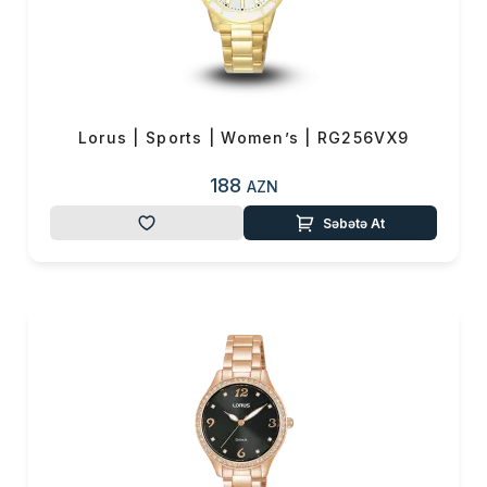
Lorus | Sports | Women’s | RG256VX9
188
AZN
Səbətə At
Məhsul(lar) səbətə əlavə edildi
Sifarişin detalları