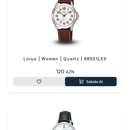
Lorus | Women | Quartz | RRS51LX9
120
AZN
Səbətə At