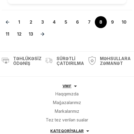
1
2
3
4
5
6
7
8
9
10
11
12
13
TƏHLÜKƏSIZ
SÜRƏTLI
MƏHSULLARA
ÖDƏNIŞ
ÇATDIRILMA
ZƏMANƏT
VMF
Haqqımızda
Mağazalarımız
Markalarımız
Tez tez verilən sualar
KATEQORİYALAR