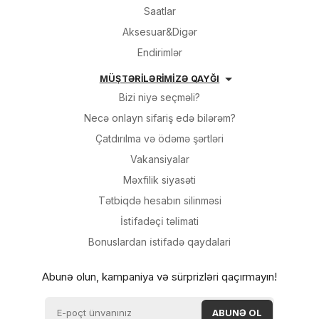
Saatlar
Aksesuar&Digər
Endirimlər
MÜŞTƏRİLƏRİMİZƏ QAYĞI
Bizi niyə seçməli?
Necə onlayn sifariş edə bilərəm?
Çatdırılma və ödəmə şərtləri
Vakansiyalar
Məxfilik siyasəti
Tətbiqdə hesabın silinməsi
İsti̇fadəçi̇ təli̇mati
Bonuslardan i̇sti̇fadə qaydalari
Abunə olun, kampaniya və sürprizləri qaçırmayın!