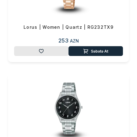
0 ₼
Məhsul toplam
(0)
Endirim
0 ₼
Lorus | Women | Quartz | RG232TX9
Çatdırılma
0 ₼
253
AZN
OK
Səbətə At
Yekun məbləğ
0 ₼
Sifarişi rəsmiləşdir
Alış-verişə davam et