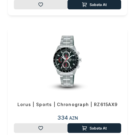
Səbətə At
Lorus | Sports | Chronograph | RZ615AX9
334
AZN
Səbətə At