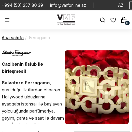
+994 (50) 257 80 39
info@vmfonline.az
|
AZ
0
Ana səhifə
Ferragamo
Cazibənin üslub ilə
birləşməsi!
Salvatore Ferragamo
,
qurulduğu ilk illərdən etibarən
Hollywood ulduzlarına
ayaqqabı istehsalı ilə başlayan
yolculuğunda parfümeriya,
geyim, çanta və saat ilə davam
etdi. İstehsal etdiyi hər