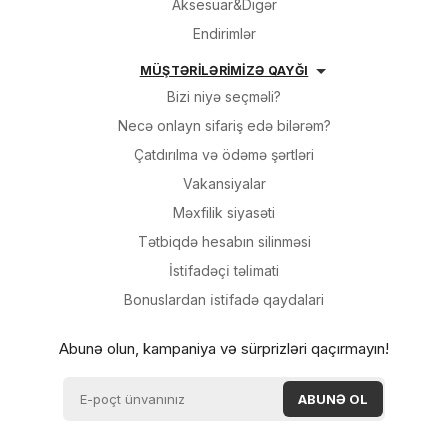
Aksesuar&Digər
Endirimlər
MÜŞTƏRİLƏRİMİZƏ QAYĞI
Bizi niyə seçməli?
Necə onlayn sifariş edə bilərəm?
Çatdırılma və ödəmə şərtləri
Vakansiyalar
Məxfilik siyasəti
Tətbiqdə hesabın silinməsi
İsti̇fadəçi̇ təli̇mati
Bonuslardan i̇sti̇fadə qaydalari
Abunə olun, kampaniya və sürprizləri qaçırmayın!