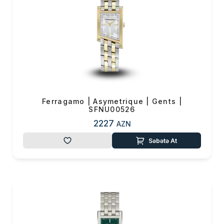
Azərbaycanda
Distribyutoru VMF
Şirkətidir!
www.vmf.az
saytından
online
sifariş
edərək saat
dünyasında modern və elmi-
texniki saat dizaynları ilə şöhrət
qazanmış
Salvatore
Ferragamo | Asymetrique | Gents |
Ferragamonun
, zamanı tərz
SFNU00526
ilə sintez edərək təqdim etdiyi
2227
AZN
saatlarına sahib ola bilərsiniz.
Səbətə At