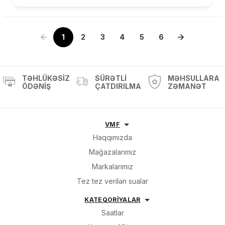
1
2
3
4
5
6
TƏHLÜKƏSIZ
SÜRƏTLI
MƏHSULLARA
ÖDƏNIŞ
ÇATDIRILMA
ZƏMANƏT
VMF
Haqqımızda
Mağazalarımız
Markalarımız
Tez tez verilən sualar
KATEQORİYALAR
Saatlar