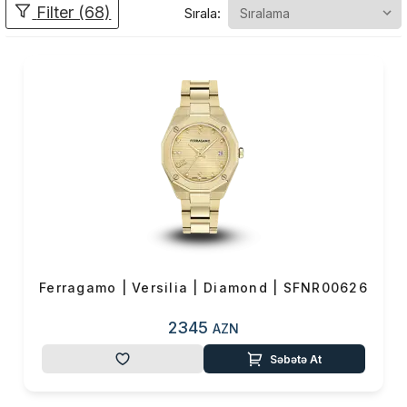
məhsula elmi nöqteyi nəzərdən
Filter (68)
Sırala:
yanaşaraq, elmlə yaradıcılığı bir
araya gətirən brend, saatlarını
keyfiyyətindən və fərqli
aspektdən yayınmayaraq
hazırladı.
Özəlliklə modern saat
istehsalında
heç bir brenddə
rastlanmayacaq
modelləri
,
canlı
rəngləri
və
heyranedici
dizaynları
bir arada təqdim
edən
Salvatore Ferragamo
,
Ferragamo | Versilia | Diamond | SFNR00626
hazırladığı məhsulların fərqli
yanaşması ilə
saat dünyasına
2345
AZN
yeni nəfəs gətirdi
. Sadəcə
Səbətə At
bir saat olaraq deyil, həm
də
zamanın ruhunu tutan
dizaynları
və
modern