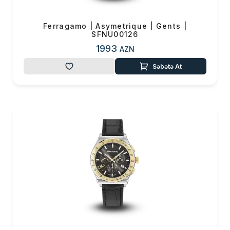
Ferragamo | Asymetrique | Gents |
SFNU00126
1993
AZN
Səbətə At