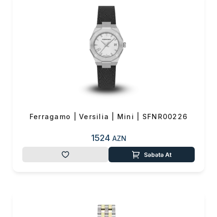
kişi saatlarında keyfiyyətli
duruşu, əməksevər əsası ilə ön
plana çıxan brend, cəsur
rənglərii idmansayağı və
klassik saatlara daşıyaraq
zamanın çağına uyğun tərzlər
nümayiş etdirir. Ən klassik saat
modelində belə fərqini nümayiş
etdirərək, istifadə etdiyi dəri
seçimi və fərqli daşlarla
Ferragamo | Versilia | Mini | SFNR00226
saatlarda göstərişli bir hava
1524
yaradır. Özəlliklə qadın
AZN
saatlarındakı bəzəkli və
Səbətə At
işlənmiş materiallar, Salvatore
Ferragamo üslubunun bir
parçası olaraq özünü
göstərir.
Salvatore
Ferragamo istehsallarının