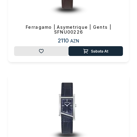
0 ₼
Məhsul toplam
(0)
Endirim
0 ₼
Çatdırılma
0 ₼
Ferragamo | Asymetrique | Gents |
SFNU00226
2110
AZN
OK
Yekun məbləğ
0 ₼
Səbətə At
Sifarişi rəsmiləşdir
Alış-verişə davam et