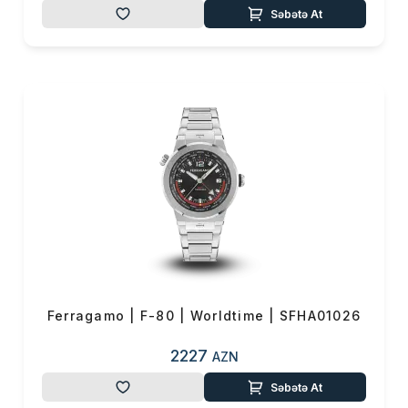
Səbətə At
Ferragamo | F-80 | Worldtime | SFHA01026
2227
AZN
Səbətə At