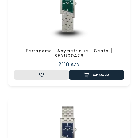
Ferragamo | Asymetrique | Gents |
SFNU00426
2110
AZN
Səbətə At