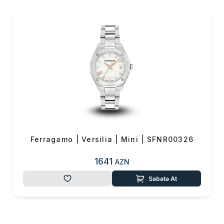
cizgilər
ilə birləşən
brend,
gənc
duruşun
və
cəlbediciliyin
simvolu
olaraq qəbul edilir.
Yeni və fərqli yaşam stillərini
birləşdirərək bu
xarakteristikaları istehsalında
da əks etdirən brend, ikonik və
yüksək yaşam üslüblarını illərin
təcrübələri ilə müştərilərinə
təqdim edir.
Ferragamo | Versilia | Mini | SFNR00326
Qadın saatlarında isə klassik
1641
AZN
modellərin xaricinə çıxan
duruşu ilə canlı rəngləri, cəsur
Səbətə At
saata daşıyan Salvatore
Ferragamo,
füsunkarlığın ən
yaxşı ifadə tərzidir
. Klassik
saat anlayışının önündə olan