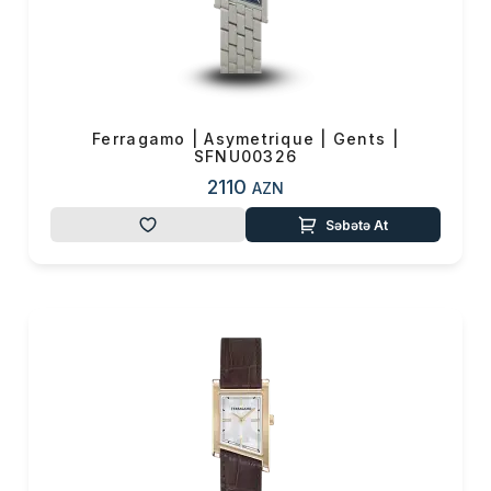
Ferragamo | Asymetrique | Gents |
SFNU00326
2110
AZN
Səbətə At
Məhsul(lar) səbətə əlavə edildi
Sifarişin detalları