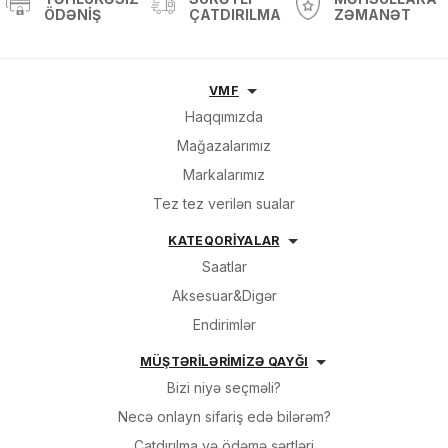
ÖDƏNIŞ
ÇATDIRILMA
ZƏMANƏT
Sifarişin detalları
VMF
Haqqımızda
Mağazalarımız
0 ₼
Məhsul toplam
(0)
Markalarımız
Endirim
0 ₼
Tez tez verilən sualar
Çatdırılma
0 ₼
KATEQORİYALAR
Saatlar
OK
Aksesuar&Digər
Yekun məbləğ
0 ₼
Endirimlər
Sifarişi rəsmiləşdir
MÜŞTƏRİLƏRİMİZƏ QAYĞI
Bizi niyə seçməli?
Alış-verişə davam et
Necə onlayn sifariş edə bilərəm?
Çatdırılma və ödəmə şərtləri