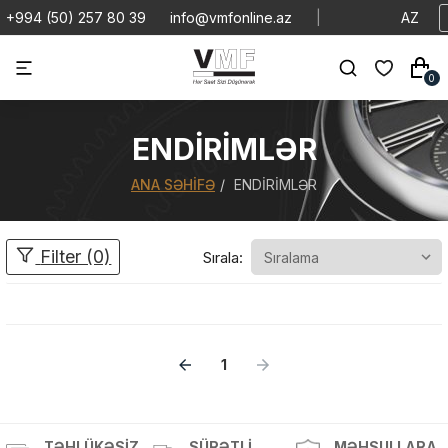
+994 (50) 257 80 39
info@vmfonline.az
|
AZ
0
ENDIRIMLƏR
ANA SƏHIFƏ
ENDIRIMLƏR
Filter (0)
Sırala:
1
Məhsul(lar) səbətə əlavə edildi
TƏHLÜKƏSIZ
SÜRƏTLI
MƏHSULLARA