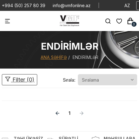
+994 (50) 257 80 39
info@vmfonline.az
|
AZ
0
ENDIRIMLƏR
ANA SƏHIFƏ
ENDIRIMLƏR
Filter (0)
Sırala:
1
Məhsul(lar) səbətə əlavə edildi
TƏHLÜKƏSIZ
SÜRƏTLI
MƏHSULLARA