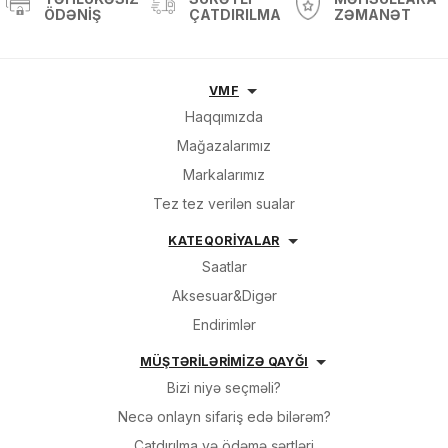
ÖDƏNIŞ
ÇATDIRILMA
ZƏMANƏT
Sifarişin detalları
VMF
Haqqımızda
Mağazalarımız
0 ₼
Məhsul toplam
(0)
Markalarımız
Endirim
0 ₼
Tez tez verilən sualar
Çatdırılma
0 ₼
KATEQORİYALAR
Saatlar
OK
Aksesuar&Digər
Yekun məbləğ
0 ₼
Endirimlər
Sifarişi rəsmiləşdir
MÜŞTƏRİLƏRİMİZƏ QAYĞI
Bizi niyə seçməli?
Alış-verişə davam et
Necə onlayn sifariş edə bilərəm?
Çatdırılma və ödəmə şərtləri