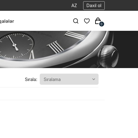
AZ
Daxil ol
alələr
0
Sırala: