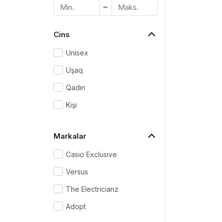
Məhs
~
Cins
Unisex
Sif
Uşaq
Qadın
Məh
Kişi
End
Çat
Markalar
Casio Exclusive
Versus
Yeku
The Electricianz
Adopt