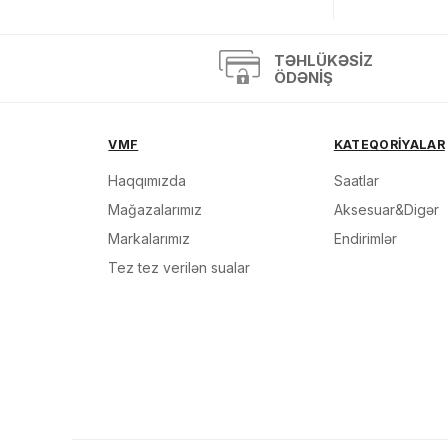
TƏHLÜKƏSIZ
ÖDƏNIŞ
VMF
KATEQORİYALAR
Haqqımızda
Saatlar
Mağazalarımız
Aksesuar&Digər
Markalarımız
Endirimlər
Tez tez verilən sualar