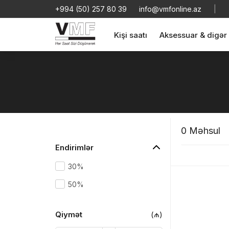
+994 (50) 257 80 39
info@vmfonline.az
|
Kişi saatı
Aksessuar & digər
0 Məhsul
Endirimlər
30%
50%
«
»
Qiymət
(₼)