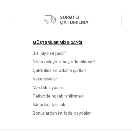
Alış-verişə davam et
SÜRƏTLI
ÇATDIRILMA
MÜŞTƏRİLƏRİMİZƏ QAYĞI
Bizi niyə seçməli?
Necə onlayn sifariş edə bilərəm?
Çatdırılma və ödəmə şərtləri
Vakansiyalar
Məxfilik siyasəti
Tətbiqdə hesabın silinməsi
İsti̇fadəçi̇ təli̇mati
Bonuslardan i̇sti̇fadə qaydalari