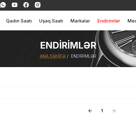
Qadın Saatı
Uşaq Saatı
Markalar
Endirimlər
Məq
ENDIRIMLƏR
ANA SƏHIFƏ
ENDIRIMLƏR
1