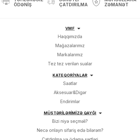
ÖDƏNIŞ
ÇATDIRILMA
ZƏMANƏT
Sifarişin detalları
VMF
Haqqımızda
Mağazalarımız
0 ₼
Məhsul toplam
(0)
Markalarımız
Endirim
0 ₼
Tez tez verilən sualar
Çatdırılma
0 ₼
KATEQORİYALAR
Saatlar
OK
Aksesuar&Digər
Yekun məbləğ
0 ₼
Endirimlər
Sifarişi rəsmiləşdir
MÜŞTƏRİLƏRİMİZƏ QAYĞI
Bizi niyə seçməli?
Alış-verişə davam et
Necə onlayn sifariş edə bilərəm?
Çatdırılma və ödəmə şərtləri