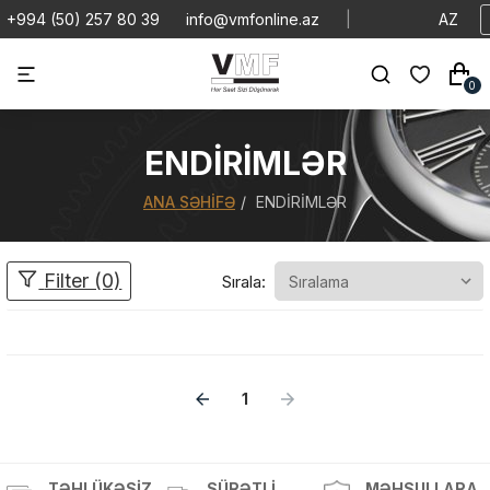
+994 (50) 257 80 39
info@vmfonline.az
|
AZ
0
ENDIRIMLƏR
ANA SƏHIFƏ
ENDIRIMLƏR
Filter (0)
Sırala:
1
Məhsul(lar) səbətə əlavə edildi
TƏHLÜKƏSIZ
SÜRƏTLI
MƏHSULLARA