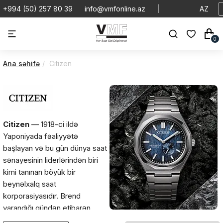
+994 (50) 257 80 39
info@vmfonline.az
|
AZ
0
Ana səhifə
Citizen
Citizen
— 1918-ci ildə
Yaponiyada fəaliyyətə
başlayan və bu gün dünya saat
sənayesinin liderlərindən biri
kimi tanınan böyük bir
beynəlxalq saat
korporasiyasıdır. Brend
yarandığı gündən etibarən
texnoloji yenilikləri, yüksək