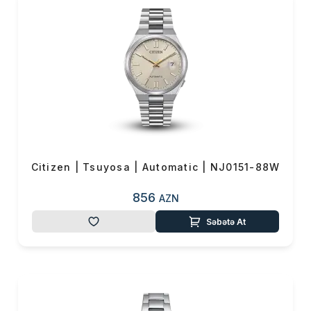
və GPS texnologiyalı modellər
özlərini dünyanın müxtəlif
yerlərində yerləşən atom
saatlarına sinxronlaşdıraraq
saniyə sapmaları olmadan
mükəmməl vaxt göstərir.
Xüsusilə çox səyahət edənlər
üçün idealdır — saat avtomatik
olaraq müvafiq zaman
zonasına keçir.
Citizen | Tsuyosa | Automatic | NJ0151-88W
🔹 Super Titanium™ –
856
AZN
avanqard material
Səbətə At
Citizen-in başqa bir mühüm
yeniliyi isə özünəməxsus
Super Titanium™
materialıdır.
Bu material adi titandan daha
yüngül, daha davamlı və