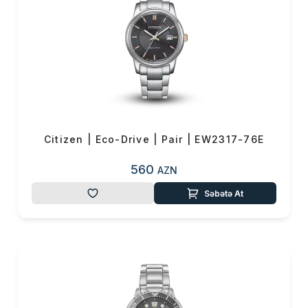
cızılmaya daha çox davamlıdır.
Xüsusi “Duratect" örtüyü
sayəsində saat illərlə yeni kimi
görünür.
Citizen | Eco-Drive | Pair | EW2317-76E
560
AZN
Səbətə At