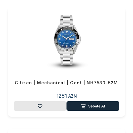
məşhur nailiyyətlərindən biridir.
Bu texnologiya sayəsində
saatlar həm günəş işığından,
həm də istənilən süni işıq
mənbəyindən enerji alaraq
işləyir. Batareya dəyişdirməyə
ehtiyac olmadığı üçün Eco-
Drive həm rahatlıq, həm də
ekoloji baxımdan böyük
üstünlük yaradır. Bir çox Eco-
Drive modelləri tam enerji ilə
Citizen | Mechanical | Gent | NH7530-52M
bir neçə ay qaranlıqda belə
işləmə qabiliyyətinə sahibdir.
1281
AZN
🔹 Radio-Controlled və GPS
Səbətə At
sinxronizasiya
Citizen dəqiqlikdə həmişə ön
sırada olub. Radio-Controlled