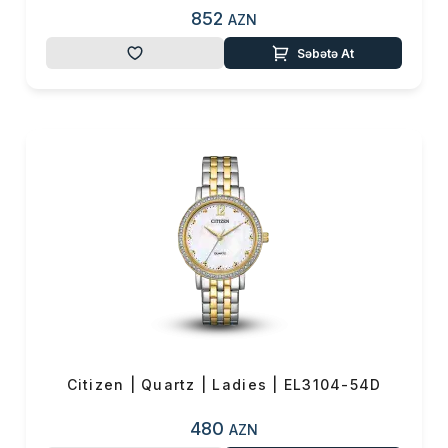
852
AZN
Səbətə At
Citizen | Quartz | Ladies | EL3104-54D
480
AZN