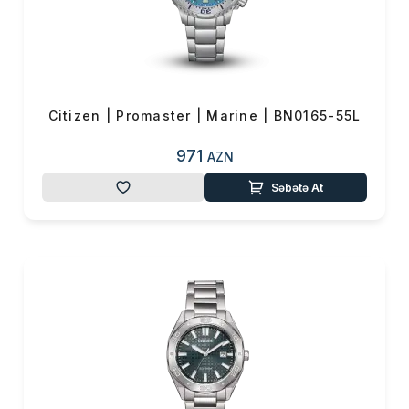
Citizen | Promaster | Marine | BN0165-55L
971
AZN
Səbətə At
Məhsul(lar) səbətə əlavə edildi
Sifarişin detalları