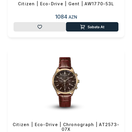
Citizen | Eco-Drive | Gent | AW1770-53L
1084
AZN
Səbətə At
Citizen | Eco-Drive | Chronograph | AT2573-
07X