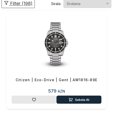
Filter (198)
Sırala:
dəqiqliyi və misilsiz keyfiyyəti
ilə fərqlənir. Citizen-in əsas
məqsədi insanlara yalnız vaxtı
göstərən bir saat təqdim
etmək deyil, həm də onların
həyat tərzinə uyğunlaşan,
praktik, dayanıqlı və estetik
baxımdan güclü məhsullar
yaratmaqdır.
Citizen uzun illərdir ki, saat
Citizen | Eco-Drive | Gent | AW1816-89E
sənayesində çoxsaylı
yeniliklərə imza atıb:
579
AZN
🔹 Eco-Drive texnologiyası
Səbətə At
– enerji gələcəyidir
Eco-Drive Citizen-in ən