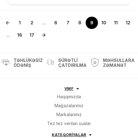
1
2
...
6
7
8
9
10
11
12
...
16
17
TƏHLÜKƏSIZ
SÜRƏTLI
MƏHSULLARA
ÖDƏNIŞ
ÇATDIRILMA
ZƏMANƏT
VMF
Haqqımızda
Mağazalarımız
Markalarımız
Tez tez verilən sualar
KATEQORİYALAR