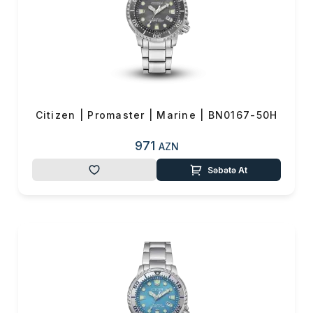
Citizen | Promaster | Marine | BN0167-50H
971
AZN
Səbətə At