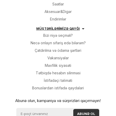
Saatlar
Aksesuar&Digər
Endirimlər
MÜŞTƏRİLƏRİMİZƏ QAYĞI
Bizi niyə seçməli?
Necə onlayn sifariş edə bilərəm?
Çatdırılma və ödəmə şərtləri
Vakansiyalar
Məxfilik siyasəti
Tətbiqdə hesabın silinməsi
İsti̇fadəçi̇ təli̇mati
Bonuslardan i̇sti̇fadə qaydalari
Abunə olun, kampaniya və sürprizləri qaçırmayın!