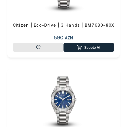
0 ₼
Məhsul toplam
(0)
Endirim
0 ₼
Citizen | Eco-Drive | 3 Hands | BM7630-80X
Çatdırılma
0 ₼
590
AZN
OK
Səbətə At
Yekun məbləğ
0 ₼
Sifarişi rəsmiləşdir
Alış-verişə davam et