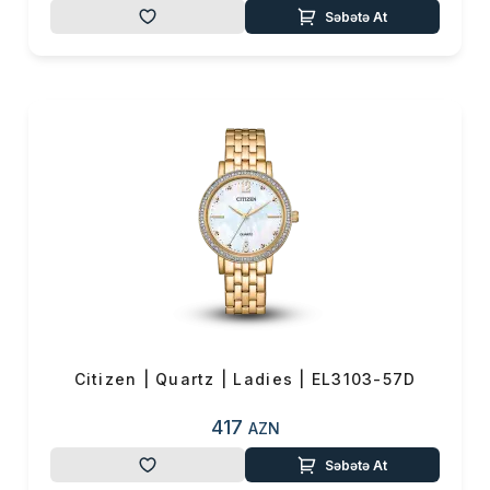
Səbətə At
Citizen | Quartz | Ladies | EL3103-57D
417
AZN
Səbətə At