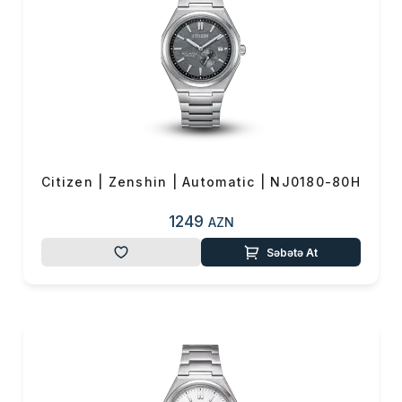
cızılmaya daha çox davamlıdır.
Xüsusi “Duratect" örtüyü
OK
sayəsində saat illərlə yeni kimi
Yekun məbləğ
0 ₼
görünür.
Sifarişi rəsmiləşdir
Alış-verişə davam et
Citizen | Zenshin | Automatic | NJ0180-80H
1249
AZN
Səbətə At