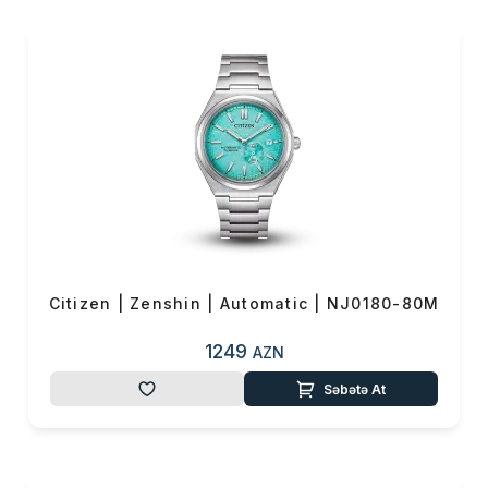
məşhur nailiyyətlərindən biridir.
Bu texnologiya sayəsində
saatlar həm günəş işığından,
həm də istənilən süni işıq
mənbəyindən enerji alaraq
işləyir. Batareya dəyişdirməyə
ehtiyac olmadığı üçün Eco-
Drive həm rahatlıq, həm də
ekoloji baxımdan böyük
üstünlük yaradır. Bir çox Eco-
Drive modelləri tam enerji ilə
Citizen | Zenshin | Automatic | NJ0180-80M
bir neçə ay qaranlıqda belə
işləmə qabiliyyətinə sahibdir.
1249
AZN
🔹 Radio-Controlled və GPS
Səbətə At
sinxronizasiya
Citizen dəqiqlikdə həmişə ön
sırada olub. Radio-Controlled