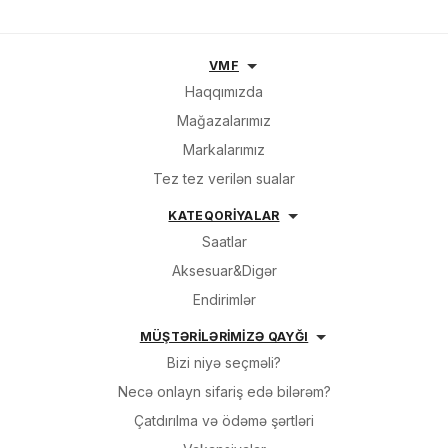
VMF
Haqqımızda
Mağazalarımız
Markalarımız
Tez tez verilən sualar
KATEQORİYALAR
Saatlar
Aksesuar&Digər
Endirimlər
MÜŞTƏRİLƏRİMİZƏ QAYĞI
Bizi niyə seçməli?
Necə onlayn sifariş edə bilərəm?
Çatdırılma və ödəmə şərtləri