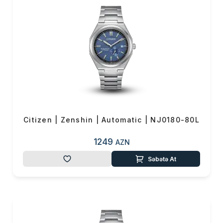
və GPS texnologiyalı modellər
özlərini dünyanın müxtəlif
yerlərində yerləşən atom
saatlarına sinxronlaşdıraraq
saniyə sapmaları olmadan
mükəmməl vaxt göstərir.
Xüsusilə çox səyahət edənlər
üçün idealdır — saat avtomatik
Məhsul(lar) səbətə əlavə edildi
olaraq müvafiq zaman
zonasına keçir.
Citizen | Zenshin | Automatic | NJ0180-80L
🔹 Super Titanium™ –
1249
AZN
avanqard material
Sifarişin detalları
Səbətə At
Citizen-in başqa bir mühüm
yeniliyi isə özünəməxsus
0 ₼
Məhsul toplam
(0)
Super Titanium™
materialıdır.
Bu material adi titandan daha
Endirim
0 ₼
yüngül, daha davamlı və
Çatdırılma
0 ₼