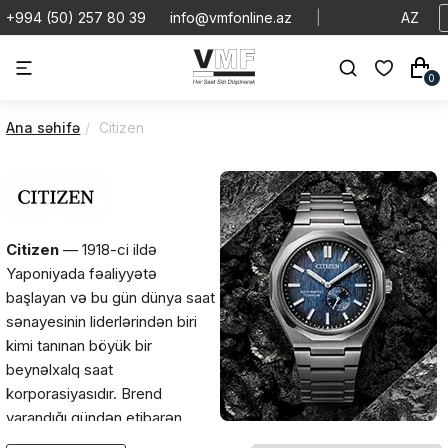
+994 (50) 257 80 39
info@vmfonline.az
|
AZ
0
Ana səhifə
Citizen
Citizen
— 1918-ci ildə
Yaponiyada fəaliyyətə
başlayan və bu gün dünya saat
sənayesinin liderlərindən biri
kimi tanınan böyük bir
beynəlxalq saat
korporasiyasıdır. Brend
yarandığı gündən etibarən
texnoloji yenilikləri, yüksək