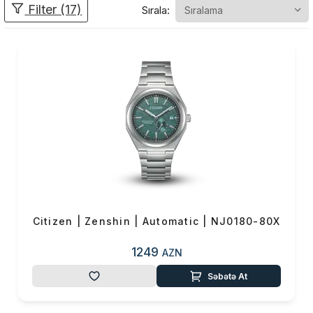
Filter (17)
Sırala:
dəqiqliyi və misilsiz keyfiyyəti
ilə fərqlənir. Citizen-in əsas
məqsədi insanlara yalnız vaxtı
göstərən bir saat təqdim
etmək deyil, həm də onların
həyat tərzinə uyğunlaşan,
praktik, dayanıqlı və estetik
baxımdan güclü məhsullar
yaratmaqdır.
Citizen uzun illərdir ki, saat
Citizen | Zenshin | Automatic | NJ0180-80X
sənayesində çoxsaylı
yeniliklərə imza atıb:
1249
AZN
🔹 Eco-Drive texnologiyası
Səbətə At
– enerji gələcəyidir
Eco-Drive Citizen-in ən