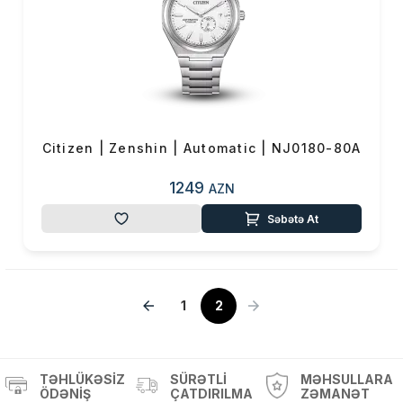
Citizen | Zenshin | Automatic | NJ0180-80A
1249
AZN
Səbətə At
1
2
TƏHLÜKƏSIZ
SÜRƏTLI
MƏHSULLARA
ÖDƏNIŞ
ÇATDIRILMA
ZƏMANƏT