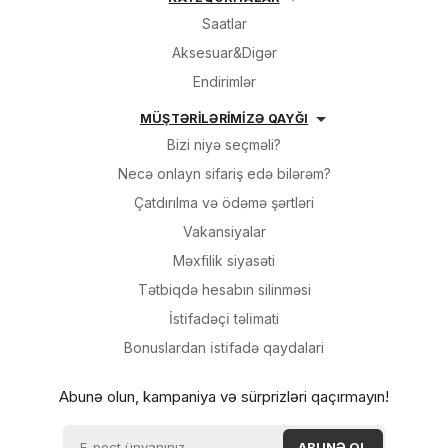
Sifarişi rəsmiləşdir
olan saat daha çox təzyiqə
Saatlar
davam gətirir.
Aksesuar&Digər
Alış-verişə davam et
İsveçrə istehsalı olan
Endirimlər
brend, əsasən ETA kvartz
MÜŞTƏRİLƏRİMİZƏ QAYĞI
və avtomatik mexanika
Bizi niyə seçməli?
saatlar istehsal edir.
Necə onlayn sifariş edə bilərəm?
Həmçinin CERTİNA-da
Precidrive (dəqiq işləyən)
Çatdırılma və ödəmə şərtləri
saat mexanizmi də vardır.
Vakansiyalar
Bu əsasən standart kvatsz
Məxfilik siyasəti
saatlarda +/- 80-85 saniyə
Tətbiqdə hesabın silinməsi
qeyri dəqiqlik olursa,
CERTİNA-da bu il üzrə +/-10
İsti̇fadəçi̇ təli̇mati
saniyə qismində olur. Bu
Bonuslardan i̇sti̇fadə qaydalari
mexanizm ancaq CERTİNA-
nın Xronoqraf saatlarında
Abunə olun, kampaniya və sürprizləri qaçırmayın!
özünü əks etdirir. Yüksək
kompensasiyası və nəmə