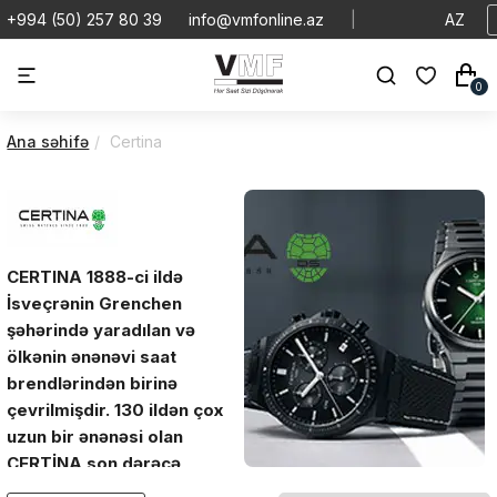
+994 (50) 257 80 39
info@vmfonline.az
|
AZ
0
Ana səhifə
Certina
CERTINA 1888-ci ildə
İsveçrənin Grenchen
şəhərində yaradılan və
ölkənin ənənəvi saat
brendlərindən birinə
çevrilmişdir. 130 ildən çox
uzun bir ənənəsi olan
CERTİNA son dərəcə
dayanıqlı təhlükəsizlik