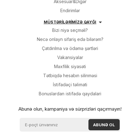
Aksesuar&Digər
Endirimlər
MÜŞTƏRİLƏRİMİZƏ QAYĞI
Bizi niyə seçməli?
Necə onlayn sifariş edə bilərəm?
Çatdırılma və ödəmə şərtləri
Vakansiyalar
Məxfilik siyasəti
Tətbiqdə hesabın silinməsi
İsti̇fadəçi̇ təli̇mati
Bonuslardan i̇sti̇fadə qaydalari
Abunə olun, kampaniya və sürprizləri qaçırmayın!