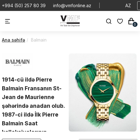
+994 (50) 257 80 39
info@vmfonline.az
|
AZ
0
Ana səhifə
Balmain
1914-cü ildə Pierre
Balmain Fransanın St-
Jean de Maurienne
şəhərində anadan olub.
1987-ci ildə İlk Pierre
Balmain Saat
kolleksiyalarının