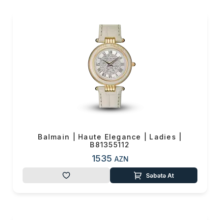
Paris-in yaranmasının
75-ci ildönümünü qeyd
etdi.
Balmain | Haute Elegance | Ladies |
B81355112
1535
AZN
Səbətə At