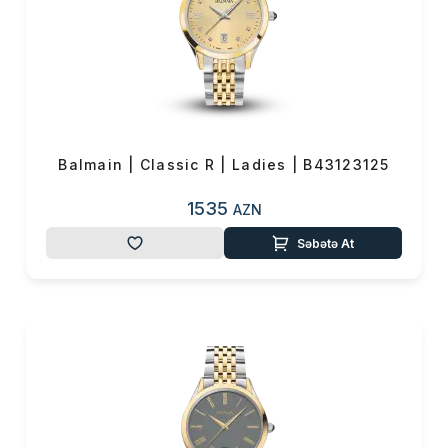
Balmain | Classic R | Ladies | B43123125
1535
AZN
Səbətə At