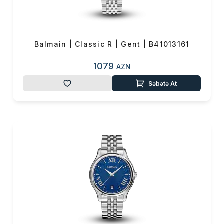
0 ₼
Məhsul toplam
(0)
Endirim
0 ₼
Çatdırılma
0 ₼
Balmain | Classic R | Gent | B41013161
1079
AZN
OK
Yekun məbləğ
0 ₼
Səbətə At
Sifarişi rəsmiləşdir
Alış-verişə davam et