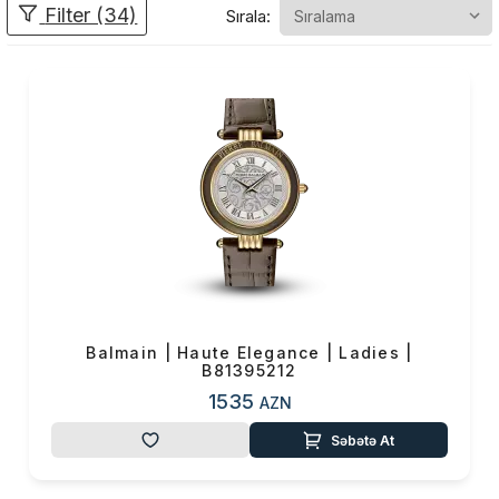
təqdimatı olmuşdur.
Filter (34)
Sırala:
1994-cü
ildə Paslanmayan
poladdan və 18 karat
qızıldan hazırlanmış
ultra yastı korpusa
malik yeni ən yüksək
səviyyəli model. ilk
"Yüksək Elegance"
2020-ci ildə Haute
Elegance Vintage:
Pierre Balmain Saatları,
Balmain | Haute Elegance | Ladies |
B81395212
750 saatdan ibarət
1535
AZN
xüsusi məhdud
redaksiyası ilə Maison
Səbətə At
Pierre Balmain Couture