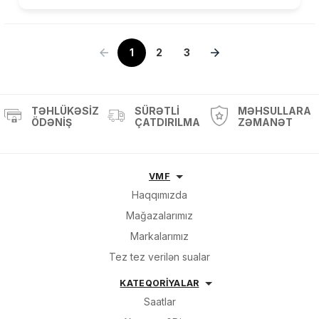
1
2
3
TƏHLÜKƏSIZ
SÜRƏTLI
MƏHSULLARA
ÖDƏNIŞ
ÇATDIRILMA
ZƏMANƏT
VMF
Haqqımızda
Mağazalarımız
Markalarımız
Tez tez verilən sualar
KATEQORİYALAR
Saatlar