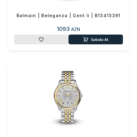
Balmain | Beleganza | Gent Ii | B13413391
1093
AZN
Səbətə At