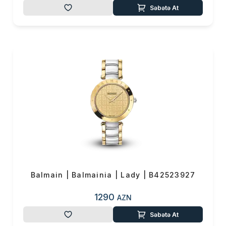
Səbətə At
Balmain | Balmainia | Lady | B42523927
1290
AZN
Səbətə At