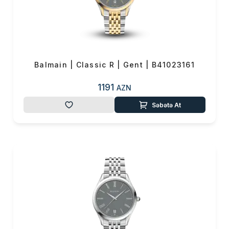
Balmain | Classic R | Gent | B41023161
1191
AZN
Səbətə At
Məhsul(lar) səbətə əlavə edildi
Sifarişin detalları