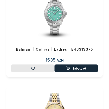
Balmain | Ophrys | Ladies | B46313375
1535
AZN
Səbətə At