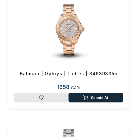
Balmain | Ophrys | Ladies | B46393355
1658
AZN
Səbətə At